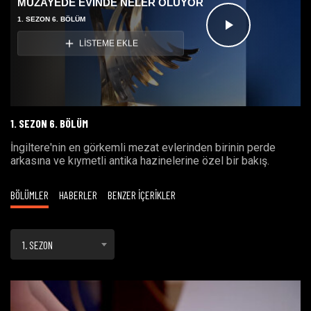
MÜZAYEDE EVINDE NELER OLUYOR
1. SEZON 6. BÖLÜM
Videoyu
LİSTEME EKLE
Oynat
1. SEZON 6. BÖLÜM
İngiltere'nin en görkemli mezat evlerinden birinin perde
arkasına ve kıymetli antika hazinelerine özel bir bakış.
BÖLÜMLER
HABERLER
BENZER İÇERİKLER
1. SEZON