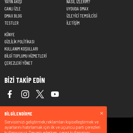
YAYIN AKIŞI
NASIL İZLERİM?
CANLI İZLE
UYDUDA DMAX
DMAX BLOG
İZLEYİCİ TEMSİLCİSİ
TESTLER
İLETİŞİM
KÜNYE
GİZLİLİK POLİTİKASI
KULLANIM KOŞULLARI
BİLGİ TOPLUMU HİZMETLERİ
ÇEREZLERİ YÖNET
BİZİ TAKİP EDİN
BİLGİLENDİRME
Servisimizi geliştirmek,reklamları kişiselleştirmek ve
ayarlarını hatırlamak için ilk ve üçüncü parti çerezleri
kullanıyoruz. Devam ederken, çerez kullanımını