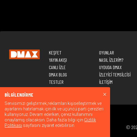
KEŞFET
OYUNLAR
YAYIN AKIŞI
NASIL İZLERİM?
CANLI İZLE
UYDUDA DMAX
DMAX BLOG
İZLEYİCİ TEMSİLCİSİ
TESTLER
İLETİŞİM
BİLGİLENDİRME
Servisimizi geliştirmek,reklamları kişiselleştirmek ve
ayarlarını hatırlamak için ilk ve üçüncü parti çerezleri
kullanıyoruz. Devam ederken, çerez kullanımını
onaylamış olacaksın. Daha fazla bilgi için
Gizlilik
Politikası
sayfasını ziyaret edebilirsin.
© 2026