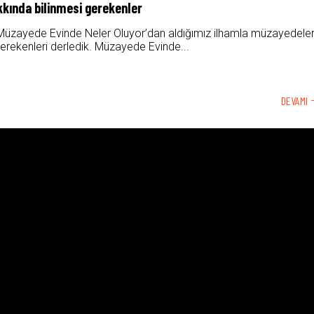
kında bilinmesi gerekenler
Müzayede Evinde Neler Oluyor’dan aldığımız ilhamla müzayedele
gerekenleri derledik. Müzayede Evinde...
DEVAMI