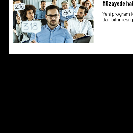
Müzayede hak
Yeni program 
dair bilinmesi 