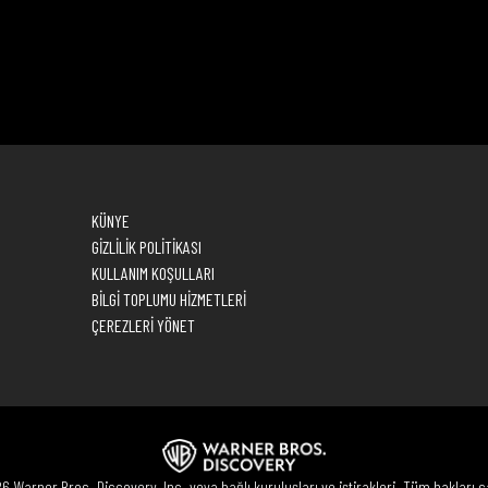
KÜNYE
GİZLİLİK POLİTİKASI
KULLANIM KOŞULLARI
BİLGİ TOPLUMU HİZMETLERİ
ÇEREZLERİ YÖNET
 Warner Bros. Discovery, Inc. veya bağlı kuruluşları ve iştirakleri. Tüm hakları sa