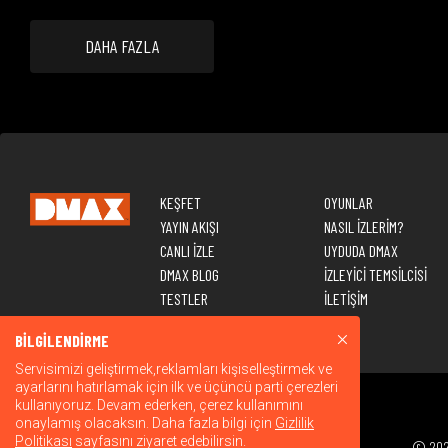
DAHA FAZLA
KEŞFET
OYUNLAR
YAYIN AKIŞI
NASIL İZLERİM?
CANLI İZLE
UYDUDA DMAX
DMAX BLOG
İZLEYİCİ TEMSİLCİSİ
TESTLER
İLETİŞİM
BİLGİLENDİRME
Servisimizi geliştirmek,reklamları kişiselleştirmek ve
ayarlarını hatırlamak için ilk ve üçüncü parti çerezleri
kullanıyoruz. Devam ederken, çerez kullanımını
onaylamış olacaksın. Daha fazla bilgi için
Gizlilik
Politikası
sayfasını ziyaret edebilirsin.
© 2026