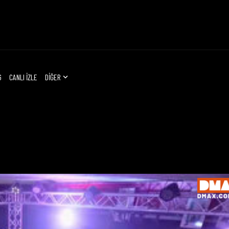
G
CANLI İZLE
DİĞER