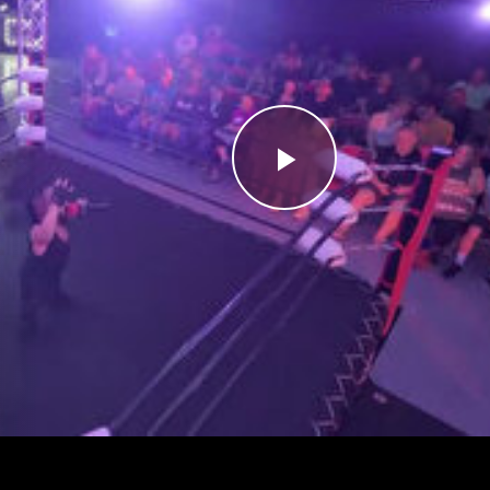
Videoyu
Oynat