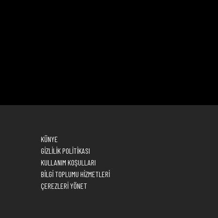
KÜNYE
GİZLİLİK POLİTİKASI
KULLANIM KOŞULLARI
BİLGİ TOPLUMU HİZMETLERİ
ÇEREZLERİ YÖNET