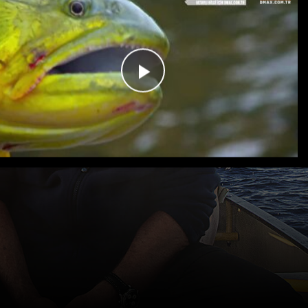
Videoyu
Oynat