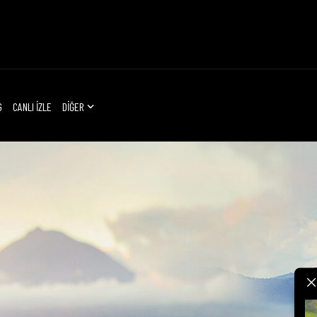
G
CANLI İZLE
DİĞER