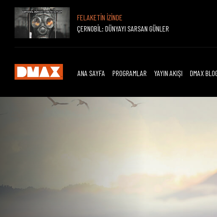
FELAKETİN İZİNDE
ÇERNOBİL: DÜNYAYI SARSAN GÜNLER
ANA SAYFA
PROGRAMLAR
YAYIN AKIŞI
DMAX BLO