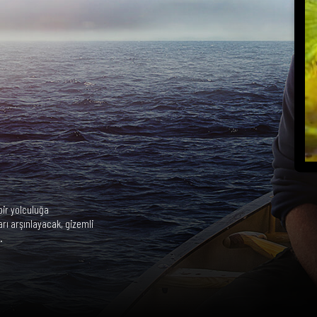
bir yolculuğa
arı arşınlayacak, gizemli
.