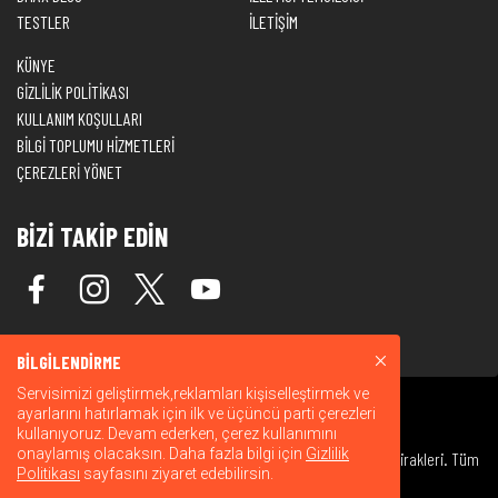
TESTLER
İLETİŞİM
KÜNYE
GİZLİLİK POLİTİKASI
KULLANIM KOŞULLARI
BİLGİ TOPLUMU HİZMETLERİ
ÇEREZLERİ YÖNET
BİZİ TAKİP EDİN
BİLGİLENDİRME
Servisimizi geliştirmek,reklamları kişiselleştirmek ve
ayarlarını hatırlamak için ilk ve üçüncü parti çerezleri
kullanıyoruz. Devam ederken, çerez kullanımını
onaylamış olacaksın. Daha fazla bilgi için
Gizlilik
© 2026 Warner Bros. Discovery, Inc. veya bağlı kuruluşları ve iştirakleri. Tüm
Politikası
sayfasını ziyaret edebilirsin.
hakları saklıdır.