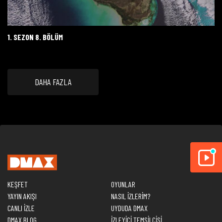
1. SEZON 8. BÖLÜM
DAHA FAZLA
KEŞFET
OYUNLAR
YAYIN AKIŞI
NASIL İZLERİM?
CANLI İZLE
UYDUDA DMAX
DMAX BLOG
İZLEYİCİ TEMSİLCİSİ