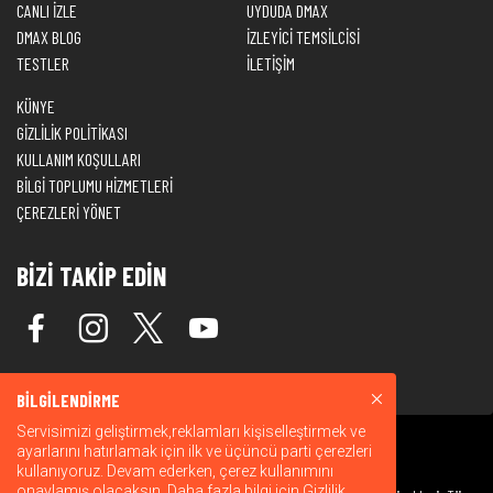
CANLI İZLE
UYDUDA DMAX
DMAX BLOG
İZLEYİCİ TEMSİLCİSİ
TESTLER
İLETİŞİM
KÜNYE
GİZLİLİK POLİTİKASI
KULLANIM KOŞULLARI
BİLGİ TOPLUMU HİZMETLERİ
ÇEREZLERİ YÖNET
BİZİ TAKİP EDİN
BİLGİLENDİRME
Servisimizi geliştirmek,reklamları kişiselleştirmek ve
ayarlarını hatırlamak için ilk ve üçüncü parti çerezleri
kullanıyoruz. Devam ederken, çerez kullanımını
onaylamış olacaksın. Daha fazla bilgi için
Gizlilik