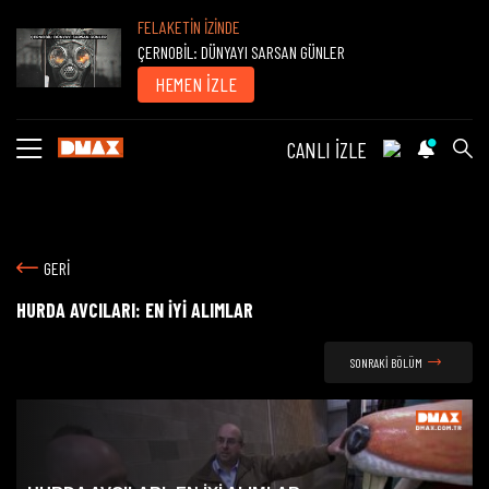
FELAKETİN İZİNDE
ÇERNOBİL: DÜNYAYI SARSAN GÜNLER
HEMEN İZLE
CANLI İZLE
GERİ
HURDA AVCILARI: EN İYİ ALIMLAR
SONRAKİ BÖLÜM