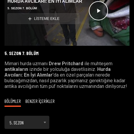
HURDA AVCILARI: EN İYİ ALIMLAR
5. SEZON 7. BÖLÜM
Videoyu
LİSTEME EKLE
Oynat
5. SEZON 7. BÖLÜM
Mimari hurda uzmanı
Drew Pritchard
ile muhteşem
antikaların
izinde bir yolculuğa davetlisiniz.
Hurda
Avcıları: En İyi Alımlar
'da en özel parçaları nerede
bulacağımızdan, nasıl pazarlık yapmanız gerektiğine kadar
antika avcılığının tüm püf noktalarını uzmanından dinliyoruz!
BÖLÜMLER
BENZER İÇERİKLER
5. SEZON