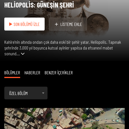
HELİOPOLİS: GÜNEŞİN ŞEHRİ
SON BÖLÜMÜ İZLE
LİSTEME EKLE
Kahire'nin altında ondan çok daha eski bir şehir yatar, Heliopolis. Tapınak
şehrinde 3.000 yıl boyunca kutsal ayinler yapılsa da efsanevi mabet
sonund...
BÖLÜMLER
HABERLER
BENZER İÇERİKLER
ÖZEL BÖLÜM