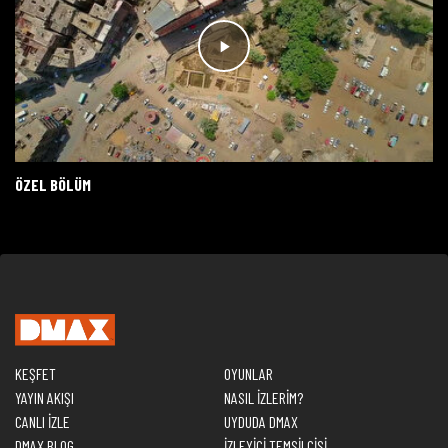
ÖZEL BÖLÜM
KEŞFET
OYUNLAR
YAYIN AKIŞI
NASIL İZLERİM?
CANLI İZLE
UYDUDA DMAX
DMAX BLOG
İZLEYİCİ TEMSİLCİSİ