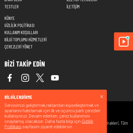
TESTLER
İLETİŞİM
KÜNYE
GİZLİLİK POLİTİKASI
KULLANIM KOŞULLARI
BİLGİ TOPLUMU HİZMETLERİ
ÇEREZLERİ YÖNET
BİZİ TAKİP EDİN
BİLGİLENDİRME
Servisimizi geliştirmek,reklamları kişiselleştirmek ve
ayarlarını hatırlamak için ilk ve üçüncü parti çerezleri
kullanıyoruz. Devam ederken, çerez kullanımını
onaylamış olacaksın. Daha fazla bilgi için
Gizlilik
© 2026 Warner Bros. Discovery, Inc. veya bağlı kuruluşları ve iştirakleri. Tüm
Politikası
sayfasını ziyaret edebilirsin.
hakları saklıdır.