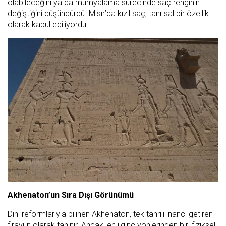
olabileceğini ya da mumyalama sürecinde saç renginin
değiştiğini düşündürdü. Mısır’da kızıl saç, tanrısal bir özellik
olarak kabul ediliyordu.
Akhenaton’un Sıra Dışı Görünümü
Dini reformlarıyla bilinen Akhenaton, tek tanrılı inancı getiren
firavun olarak tanınır. Ancak, en ilginç yönlerinden biri fiziksel