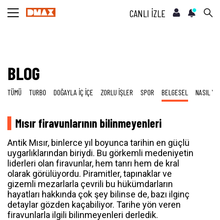
CANLI İZLE
BLOG
TÜMÜ
TURBO
DOĞAYLA İÇ İÇE
ZORLU İŞLER
SPOR
BELGESEL
NASIL YA
Mısır firavunlarının bilinmeyenleri
Antik Mısır, binlerce yıl boyunca tarihin en güçlü
uygarlıklarından biriydi. Bu görkemli medeniyetin
liderleri olan firavunlar, hem tanrı hem de kral
olarak görülüyordu. Piramitler, tapınaklar ve
gizemli mezarlarla çevrili bu hükümdarların
hayatları hakkında çok şey bilinse de, bazı ilginç
detaylar gözden kaçabiliyor. Tarihe yön veren
firavunlarla ilgili bilinmeyenleri derledik.