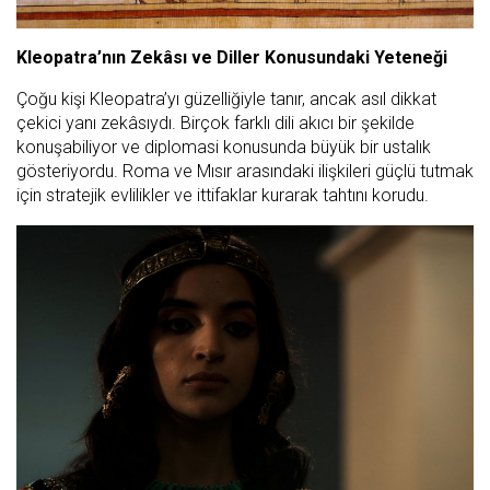
Kleopatra’nın Zekâsı ve Diller Konusundaki Yeteneği
Çoğu kişi Kleopatra’yı güzelliğiyle tanır, ancak asıl dikkat
çekici yanı zekâsıydı. Birçok farklı dili akıcı bir şekilde
konuşabiliyor ve diplomasi konusunda büyük bir ustalık
gösteriyordu. Roma ve Mısır arasındaki ilişkileri güçlü tutmak
için stratejik evlilikler ve ittifaklar kurarak tahtını korudu.