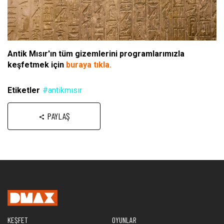
Antik Mısır'ın tüm gizemlerini programlarımızla
keşfetmek için
buraya tıkla.
Etiketler
#antikmısır
PAYLAŞ
KEŞFET
OYUNLAR