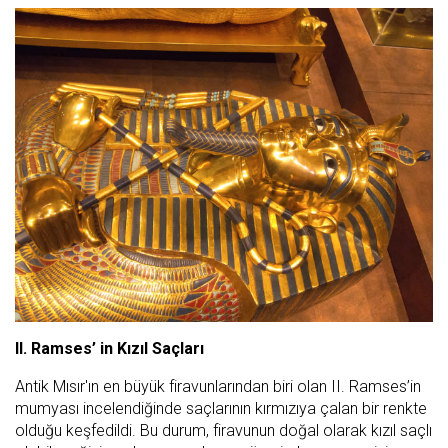
II. Ramses’ in Kızıl Saçları
Antik Mısır'ın en büyük firavunlarından biri olan II. Ramses’in
mumyası incelendiğinde saçlarının kırmızıya çalan bir renkte
olduğu keşfedildi. Bu durum, firavunun doğal olarak kızıl saçlı