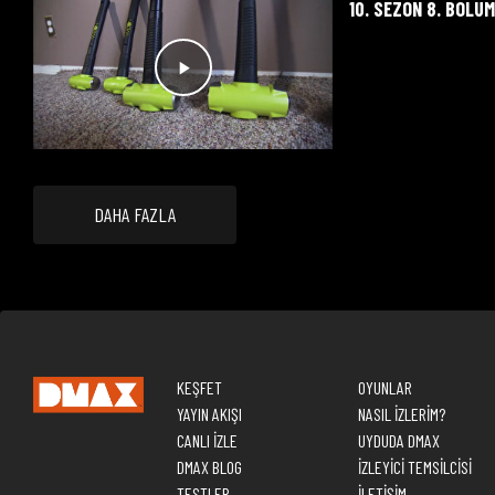
10. SEZON 8. BÖLÜ
DAHA FAZLA
KEŞFET
OYUNLAR
YAYIN AKIŞI
NASIL İZLERİM?
CANLI İZLE
UYDUDA DMAX
DMAX BLOG
İZLEYİCİ TEMSİLCİSİ
TESTLER
İLETİŞİM