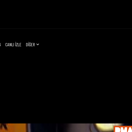
G
CANLI İZLE
DİĞER