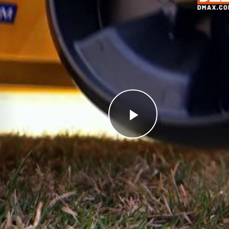
Videoyu
Oynat