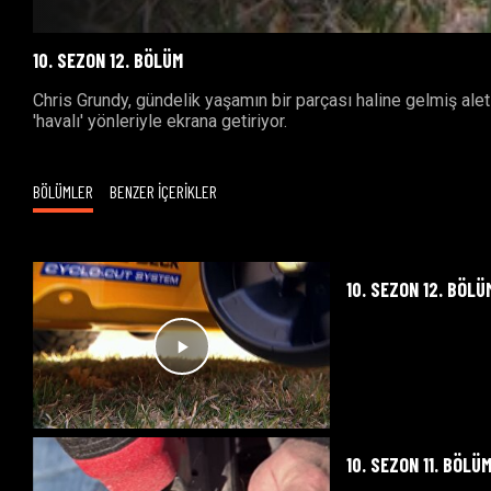
10. SEZON 12. BÖLÜM
Chris Grundy, gündelik yaşamın bir parçası haline gelmiş aletl
'havalı' yönleriyle ekrana getiriyor.
BÖLÜMLER
BENZER İÇERİKLER
10. SEZON 12. BÖLÜ
10. SEZON 11. BÖLÜ