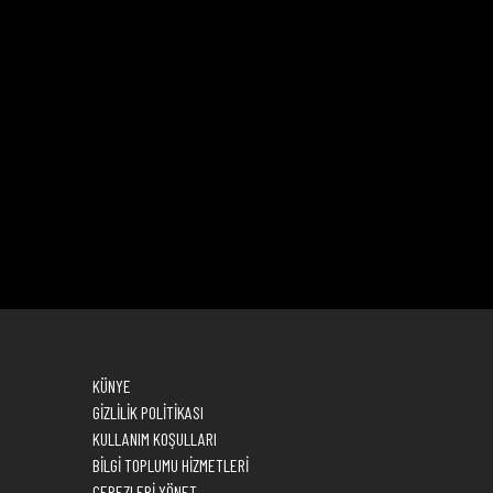
M
KÜNYE
GİZLİLİK POLİTİKASI
KULLANIM KOŞULLARI
BİLGİ TOPLUMU HİZMETLERİ
ÇEREZLERİ YÖNET