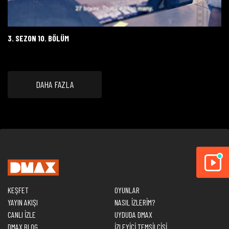
3. SEZON 10. BÖLÜM
DAHA FAZLA
KEŞFET
OYUNLAR
YAYIN AKIŞI
NASIL İZLERİM?
CANLI İZLE
UYDUDA DMAX
DMAX BLOG
İZLEYİCİ TEMSİLCİSİ