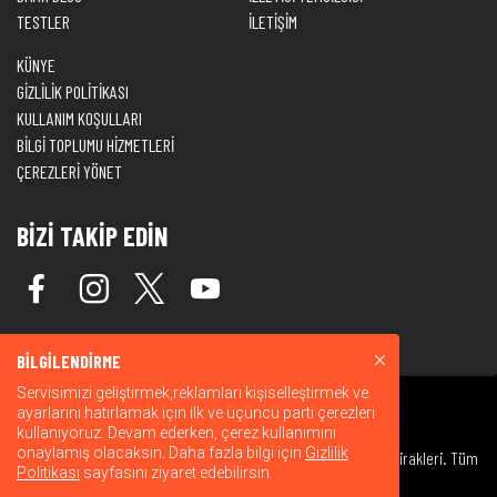
TESTLER
İLETİŞİM
KÜNYE
GİZLİLİK POLİTİKASI
KULLANIM KOŞULLARI
BİLGİ TOPLUMU HİZMETLERİ
ÇEREZLERİ YÖNET
BİZİ TAKİP EDİN
BİLGİLENDİRME
Servisimizi geliştirmek,reklamları kişiselleştirmek ve
ayarlarını hatırlamak için ilk ve üçüncü parti çerezleri
kullanıyoruz. Devam ederken, çerez kullanımını
onaylamış olacaksın. Daha fazla bilgi için
Gizlilik
© 2026 Warner Bros. Discovery, Inc. veya bağlı kuruluşları ve iştirakleri. Tüm
Politikası
sayfasını ziyaret edebilirsin.
hakları saklıdır.