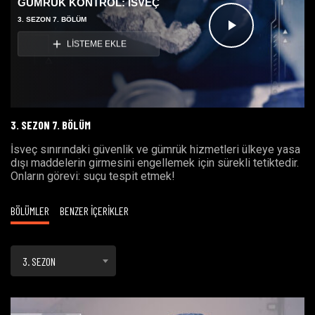
GÜMRÜK KONTROL: İSVEÇ
3. SEZON 7. BÖLÜM
Videoyu
LİSTEME EKLE
Oynat
3. SEZON 7. BÖLÜM
İsveç sınırındaki güvenlik ve gümrük hizmetleri ülkeye yasa
dışı maddelerin girmesini engellemek için sürekli tetiktedir.
Onların görevi: suçu tespit etmek!
BÖLÜMLER
BENZER İÇERİKLER
3. SEZON