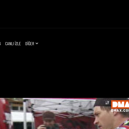
G
CANLI İZLE
DİĞER