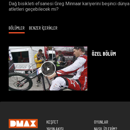
Dağ bisikleti efsanesi Greg Minnaar kariyerini beşinci dünya
atletleri geçebilecek mi?
BÖLÜMLER
BENZER İÇERİKLER
ÖZEL BÖLÜM
KEŞFET
OYUNLAR
YAYIN AKIŞI
NASIL İZLERİM?