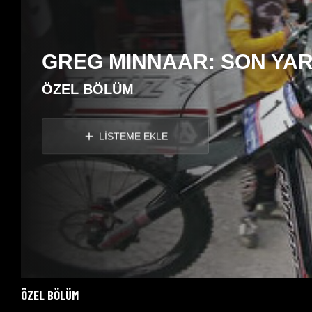
GREG MINNAAR: SON YAR
ÖZEL BÖLÜM
LİSTEME EKLE
ÖZEL BÖLÜM