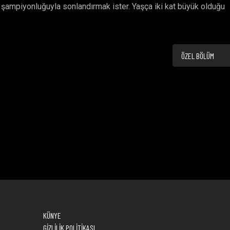
 şampiyonluğuyla sonlandırmak ister. Yaşça iki kat büyük olduğu
ÖZEL BÖLÜM
KÜNYE
GİZLİLİK POLİTİKASI