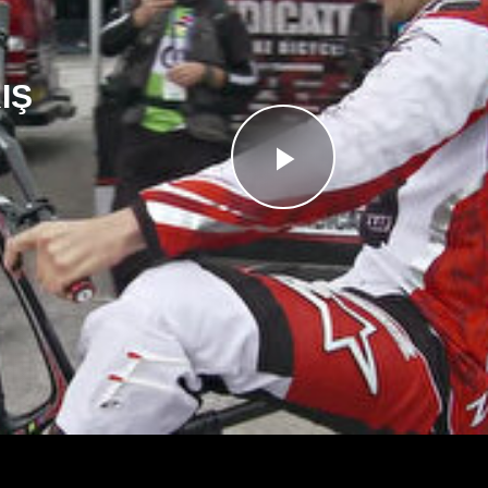
IŞ
Videoyu
Oynat