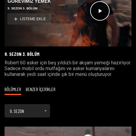
GÖREVİMİZ YEMEK
9. SEZON 3. BÖLÜM
Videoyu
LİSTEME EKLE
Oynat
9. SEZON 3. BÖLÜM
Robert 60 asker için beş yıldızlı bir akşam yemeği hazırlıyor.
Sadece mobil ordu mutfağını ve asker kumanyalarını
kullanarak yedi saat içinde şık bir menü oluşturuyor.
BÖLÜMLER
BENZER İÇERİKLER
9. SEZON