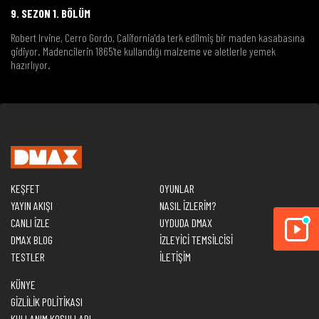
9. SEZON 1. BÖLÜM
Robert Irvine, Cerro Gordo, California'da terk edilmiş bir maden kasabasına
gidiyor. Madencilerin 1865'te kullandığı malzeme ve aletlerle yemek
hazırlıyor.
KEŞFET
OYUNLAR
YAYIN AKIŞI
NASIL İZLERİM?
CANLI İZLE
UYDUDA DMAX
DMAX BLOG
İZLEYİCİ TEMSİLCİSİ
TESTLER
İLETİŞİM
KÜNYE
GİZLİLİK POLİTİKASI
KULLANIM KOŞULLARI