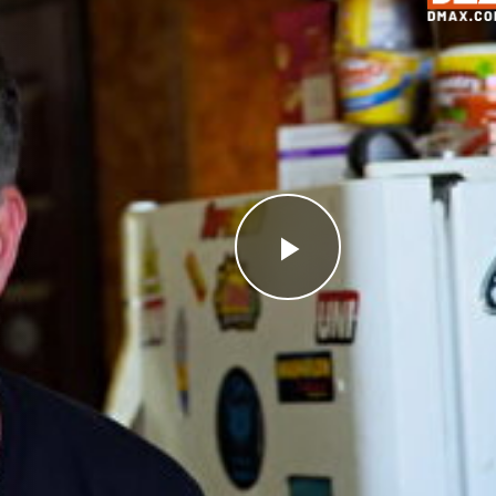
Videoyu
Oynat