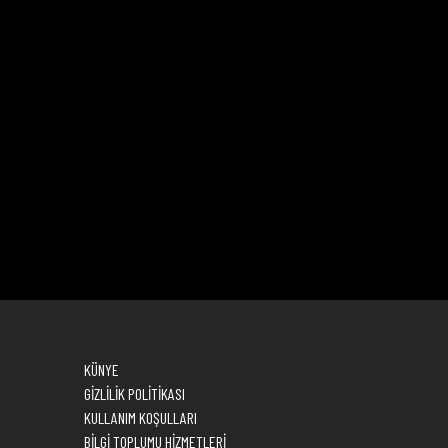
KÜNYE
GİZLİLİK POLİTİKASI
KULLANIM KOŞULLARI
BİLGİ TOPLUMU HİZMETLERİ