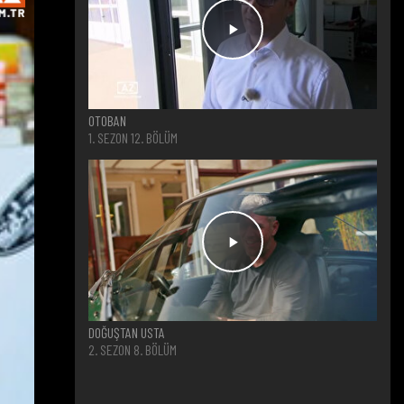
OTOBAN
1. SEZON 12. BÖLÜM
DOĞUŞTAN USTA
2. SEZON 8. BÖLÜM