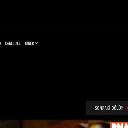
G
CANLI İZLE
DİĞER
SONRAKİ BÖLÜM