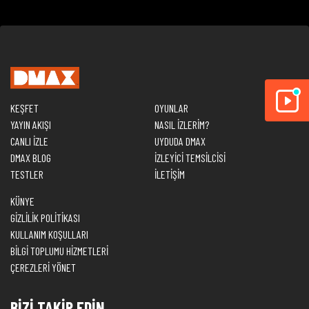
KEŞFET
OYUNLAR
YAYIN AKIŞI
NASIL İZLERİM?
CANLI İZLE
UYDUDA DMAX
DMAX BLOG
İZLEYİCİ TEMSİLCİSİ
TESTLER
İLETİŞİM
KÜNYE
GİZLİLİK POLİTİKASI
KULLANIM KOŞULLARI
BİLGİ TOPLUMU HİZMETLERİ
ÇEREZLERİ YÖNET
BİZİ TAKİP EDİN