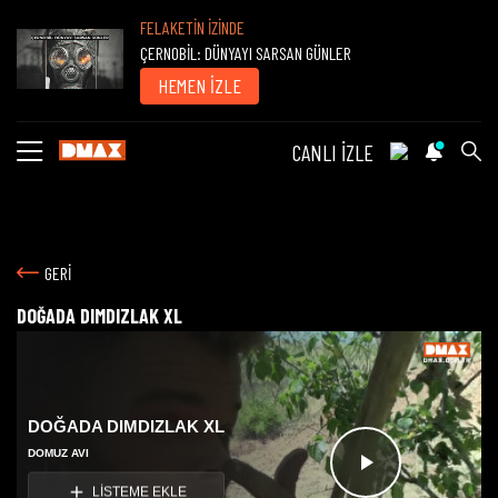
FELAKETİN İZİNDE
ÇERNOBİL: DÜNYAYI SARSAN GÜNLER
HEMEN İZLE
CANLI İZLE
GERİ
DOĞADA DIMDIZLAK XL
DOĞADA DIMDIZLAK XL
DOMUZ AVI
Videoyu
LİSTEME EKLE