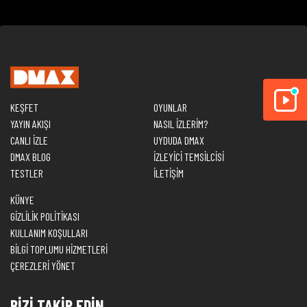
KEŞFET
OYUNLAR
YAYIN AKIŞI
NASIL İZLERİM?
CANLI İZLE
UYDUDA DMAX
DMAX BLOG
İZLEYİCİ TEMSİLCİSİ
TESTLER
İLETİŞİM
KÜNYE
GİZLİLİK POLİTİKASI
KULLANIM KOŞULLARI
BİLGİ TOPLUMU HİZMETLERİ
ÇEREZLERİ YÖNET
BİZİ TAKİP EDİN