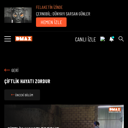
FELAKETİN İZİNDE
ÇERNOBİL: DÜNYAYI SARSAN GÜNLER
HEMEN İZLE
CANLI İZLE
GERİ
ÇİFTLİK HAYATI ZORDUR
ÖNCEKİ BÖLÜM