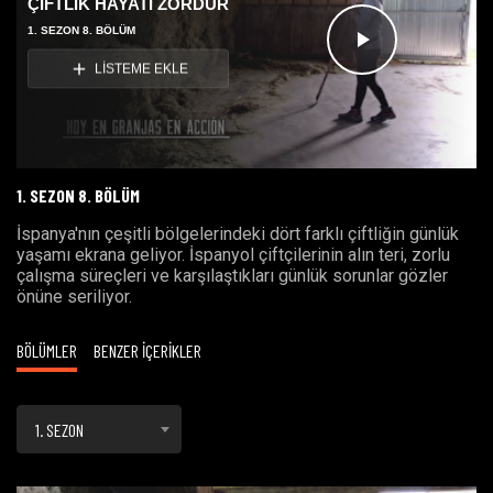
ÇİFTLİK HAYATI ZORDUR
1. SEZON 8. BÖLÜM
Videoyu
LİSTEME EKLE
Oynat
1. SEZON 8. BÖLÜM
İspanya'nın çeşitli bölgelerindeki dört farklı çiftliğin günlük
yaşamı ekrana geliyor
. İspanyol çiftçilerinin alın teri
,
zorlu
çalışma süreçleri
ve
karşılaştıkları günlük sorunla
r
gözler
önüne seri
liyor.
BÖLÜMLER
BENZER İÇERİKLER
1. SEZON