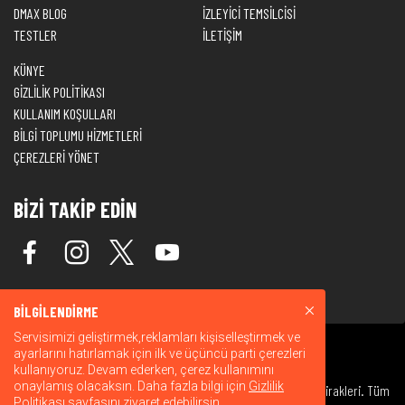
DMAX BLOG
İZLEYİCİ TEMSİLCİSİ
TESTLER
İLETİŞİM
KÜNYE
GİZLİLİK POLİTİKASI
KULLANIM KOŞULLARI
BİLGİ TOPLUMU HİZMETLERİ
ÇEREZLERİ YÖNET
BİZİ TAKİP EDİN
BİLGİLENDİRME
Servisimizi geliştirmek,reklamları kişiselleştirmek ve
ayarlarını hatırlamak için ilk ve üçüncü parti çerezleri
kullanıyoruz. Devam ederken, çerez kullanımını
onaylamış olacaksın. Daha fazla bilgi için
Gizlilik
© 2026 Warner Bros. Discovery, Inc. veya bağlı kuruluşları ve iştirakleri. Tüm
Politikası
sayfasını ziyaret edebilirsin.