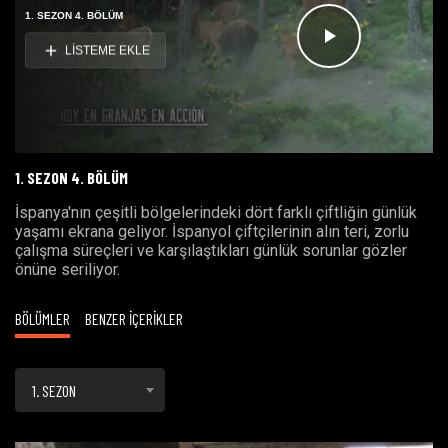
1. SEZON 4. BÖLÜM
LİSTEME EKLE
Videoyu
Oynat
1. SEZON 4. BÖLÜM
İspanya'nın çeşitli bölgelerindeki dört farklı çiftliğin günlük
yaşamı ekrana geliyor
. İspanyol çiftçilerinin alın teri
,
zorlu
çalışma süreçleri
ve
karşılaştıkları günlük sorunla
r
gözler
önüne seri
liyor.
BÖLÜMLER
BENZER İÇERİKLER
1. SEZON