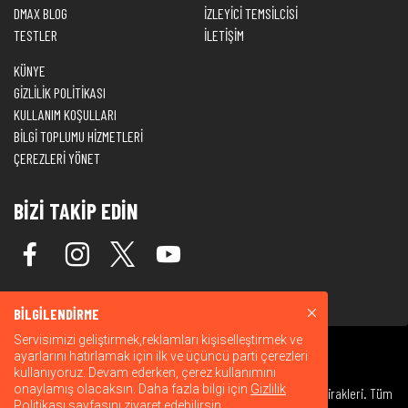
DMAX BLOG
İZLEYİCİ TEMSİLCİSİ
TESTLER
İLETİŞİM
KÜNYE
GİZLİLİK POLİTİKASI
KULLANIM KOŞULLARI
BİLGİ TOPLUMU HİZMETLERİ
ÇEREZLERİ YÖNET
BİZİ TAKİP EDİN
BİLGİLENDİRME
Servisimizi geliştirmek,reklamları kişiselleştirmek ve
ayarlarını hatırlamak için ilk ve üçüncü parti çerezleri
kullanıyoruz. Devam ederken, çerez kullanımını
onaylamış olacaksın. Daha fazla bilgi için
Gizlilik
© 2026 Warner Bros. Discovery, Inc. veya bağlı kuruluşları ve iştirakleri. Tüm
Politikası
sayfasını ziyaret edebilirsin.