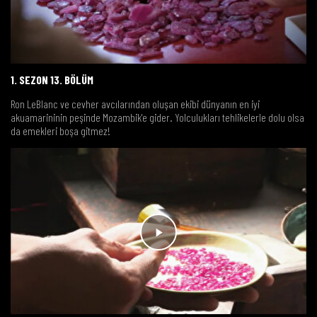
1. SEZON 13. BÖLÜM
Ron LeBlanc ve cevher avcılarından oluşan ekibi dünyanın en iyi
akuamarininin peşinde Mozambik'e gider. Yolculukları tehlikelerle dolu olsa
da emekleri boşa gitmez!