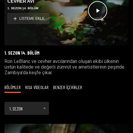
CEVHER AVI
1. SEZON 14. BÖLÜM
Videoyu
LİSTEME EKLE
Oynat
1. SEZON 14. BÖLÜM
Ron LeBlanc ve cevher avcılarından oluşan ekibi ülkenin
üstün kalitede ve değerli zümrüt ve ametistlerinin peşinde
Zambiya'da keşfe çıkar.
BÖLÜMLER
KISA VİDEOLAR
BENZER İÇERİKLER
1. SEZON