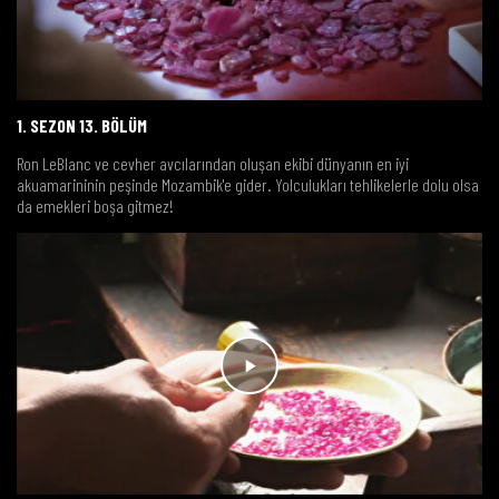
1. SEZON 13. BÖLÜM
Ron LeBlanc ve cevher avcılarından oluşan ekibi dünyanın en iyi
akuamarininin peşinde Mozambik'e gider. Yolculukları tehlikelerle dolu olsa
da emekleri boşa gitmez!