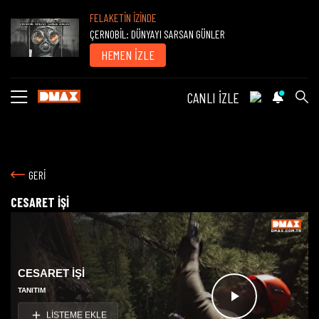
FELAKETİN İZİNDE
ÇERNOBİL: DÜNYAYI SARSAN GÜNLER
HEMEN İZLE
CANLI İZLE
GERİ
CESARET İŞİ
CESARET İŞİ
TANITIM
Videoyu
LİSTEME EKLE