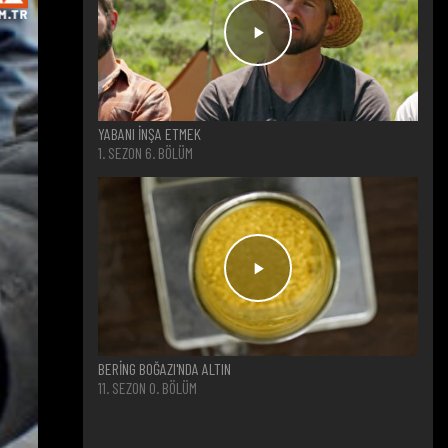
YABANI İNŞA ETMEK
1. SEZON 6. BÖLÜM
BERİNG BOĞAZI'NDA ALTIN
11. SEZON 0. BÖLÜM