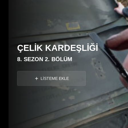
ÇELİK KARDEŞLİĞİ
8. SEZON 2. BÖLÜM
LİSTEME EKLE