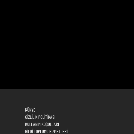
KÜNYE
GİZLİLİK POLİTİKASI
KULLANIM KOŞULLARI
BİLGİ TOPLUMU HİZMETLERİ