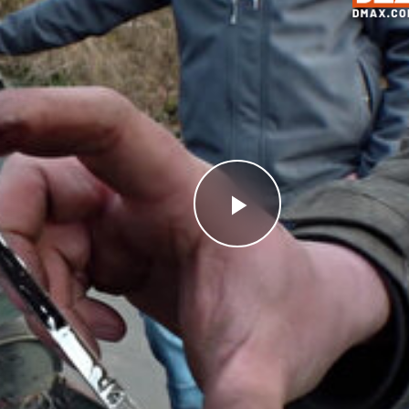
Videoyu
Oynat