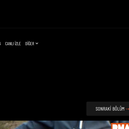
G
CANLI İZLE
DİĞER
SONRAKİ BÖLÜM