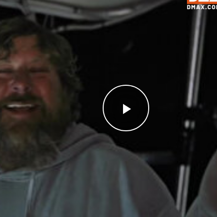
Videoyu
Oynat