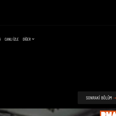
G
CANLI İZLE
DİĞER
SONRAKİ BÖLÜM