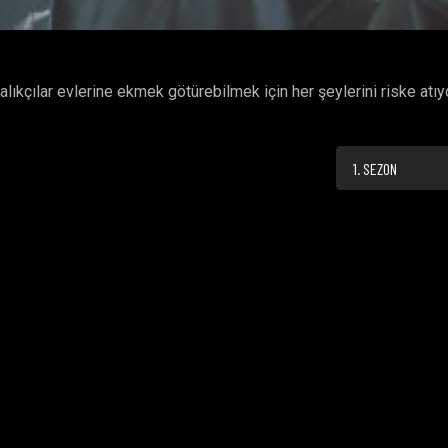
ıkçılar evlerine ekmek götürebilmek için her şeylerini riske atıyo
1. SEZON