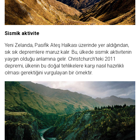
Sismik aktivite
Yeni Zelanda, Pasifik Ateş Halkası üzerinde yer aldığından,
sık sık depremlere maruz kalır. Bu, ülkede sismik aktivitenin
yaygın olduğu anlamına gelir. Christchurch'teki 2011
depremi, ülkenin bu doğal tehlikelere karşı nasıl hazırlıklı
olması gerektiğini vurgulayan bir örnektir.