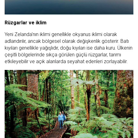
Rüzgarlar ve iklim
Yeni Zelanda'nın iklimi genellikle okyanus iklimi olarak
adlandırılır, ancak bölgesel olarak değişkenlik gösterir. Batı
kıyıları genellikle yağışlıdır, doğu kıyıları ise daha kuru. Ülkenin
çeşitli bölgelerinde sıkça görülen güçlü rüzgarlar, tarımı
etkileyebilir ve açık alanlarda seyahat edenleri zorlayabilir.