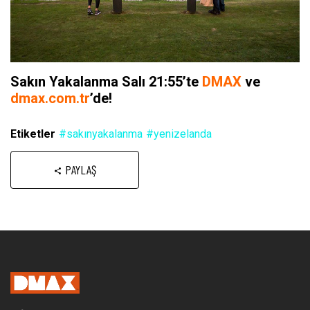
Sakın Yakalanma Salı 21:55’te
DMAX
ve
dmax.com.tr
’de!
Etiketler
#sakınyakalanma
#yenizelanda
PAYLAŞ