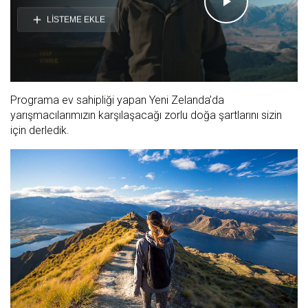
Videoyu
LİSTEME EKLE
Oynat
Programa ev sahipliği yapan Yeni Zelanda’da
yarışmacılarımızın karşılaşacağı zorlu doğa şartlarını sizin
için derledik.