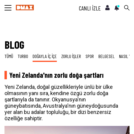
CANLI İZLE
BLOG
TÜMÜ
TURBO
DOĞAYLA İÇ İÇE
ZORLU İŞLER
SPOR
BELGESEL
NASIL YA
Yeni Zelanda'nın zorlu doğa şartları
Yeni Zelanda, doğal güzellikleriyle ünlü bir ülke
olmasının yanı sıra, kendine özgü zorlu doğa
şartlarıyla da tanınır. Okyanusya'nın
güneybatısında, Avustralya'nın güneydoğusunda
yer alan bu adalar topluluğu, bir dizi benzersiz
özelliğe sahiptir.