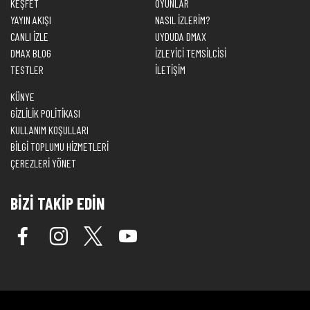
KEŞFET
OYUNLAR
YAYIN AKIŞI
NASIL İZLERİM?
CANLI İZLE
UYDUDA DMAX
DMAX BLOG
İZLEYİCİ TEMSİLCİSİ
TESTLER
İLETİŞİM
KÜNYE
GİZLİLİK POLİTİKASI
KULLANIM KOŞULLARI
BİLGİ TOPLUMU HİZMETLERİ
ÇEREZLERİ YÖNET
BİZİ TAKİP EDİN