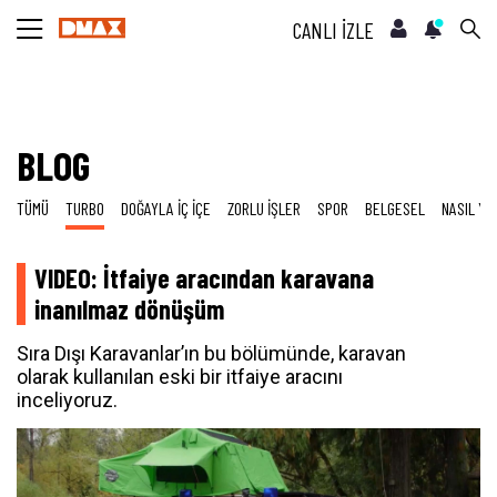
CANLI İZLE
BLOG
TÜMÜ
TURBO
DOĞAYLA İÇ İÇE
ZORLU İŞLER
SPOR
BELGESEL
NASIL YA
VIDEO: İtfaiye aracından karavana
inanılmaz dönüşüm
Sıra Dışı Karavanlar’ın bu bölümünde, karavan
olarak kullanılan eski bir itfaiye aracını
inceliyoruz.