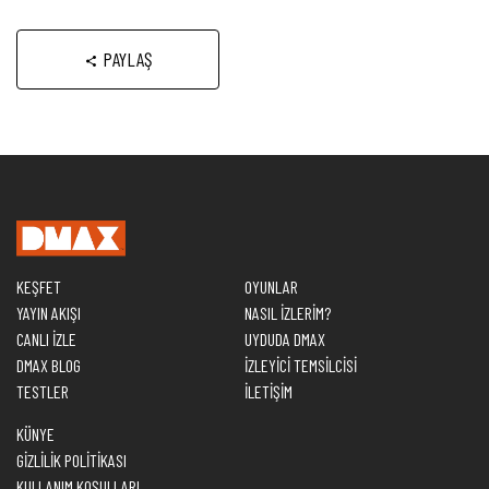
PAYLAŞ
KEŞFET
OYUNLAR
YAYIN AKIŞI
NASIL İZLERİM?
CANLI İZLE
UYDUDA DMAX
DMAX BLOG
İZLEYİCİ TEMSİLCİSİ
TESTLER
İLETİŞİM
KÜNYE
GİZLİLİK POLİTİKASI
KULLANIM KOŞULLARI