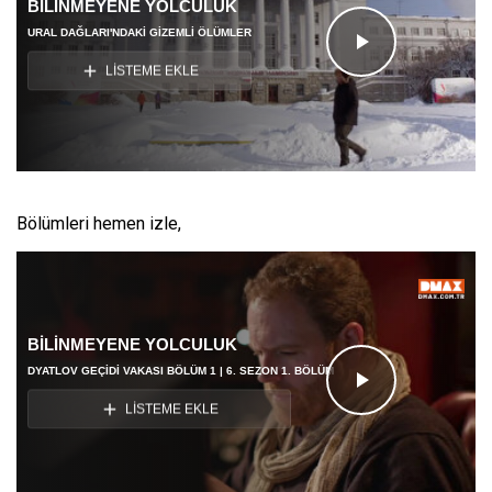
BİLİNMEYENE YOLCULUK
URAL DAĞLARI'NDAKİ GİZEMLİ ÖLÜMLER
Videoyu
LİSTEME EKLE
Oynat
Bölümleri hemen izle,
BİLİNMEYENE YOLCULUK
DYATLOV GEÇİDİ VAKASI BÖLÜM 1 | 6. SEZON 1. BÖLÜM
Videoyu
LİSTEME EKLE
Oynat