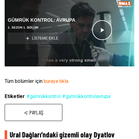
GÜMRÜK KONTROL: AVRUPA
1. SEZON 1. BÖLÜM
Videoyu
LİSTEME EKLE
Oynat
Tüm bölümler için
buraya tıkla.
Etiketler
#gümrükkontrol
#gümrükkontrolavrupa
PAYLAŞ
Ural Dağları’ndaki gizemli olay Dyatlov