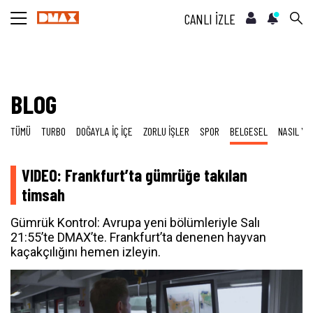
CANLI İZLE
BLOG
TÜMÜ
TURBO
DOĞAYLA İÇ İÇE
ZORLU İŞLER
SPOR
BELGESEL
NASIL YA
VIDEO: Frankfurt’ta gümrüğe takılan
timsah
Gümrük Kontrol: Avrupa yeni bölümleriyle Salı
21:55’te DMAX’te. Frankfurt’ta denenen hayvan
kaçakçılığını hemen izleyin.