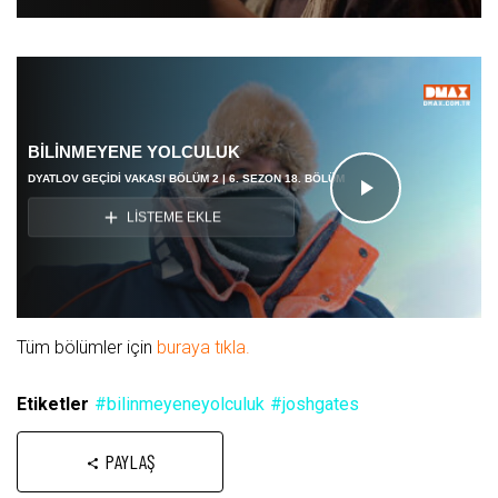
BİLİNMEYENE YOLCULUK
DYATLOV GEÇİDİ VAKASI BÖLÜM 2 | 6. SEZON 18. BÖLÜM
Videoyu
LİSTEME EKLE
Oynat
Tüm bölümler için
buraya tıkla.
Etiketler
#bilinmeyeneyolculuk
#joshgates
PAYLAŞ