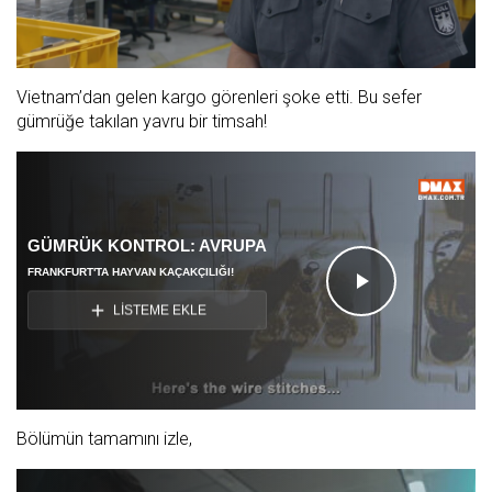
Vietnam’dan gelen kargo görenleri şoke etti. Bu sefer
gümrüğe takılan yavru bir timsah!
GÜMRÜK KONTROL: AVRUPA
FRANKFURT'TA HAYVAN KAÇAKÇILIĞI!
Videoyu
LİSTEME EKLE
Oynat
Bölümün tamamını izle,