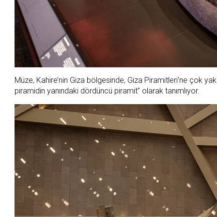
Müze, Kahire’nin Giza bölgesinde, Giza Piramitleri’ne çok ya
piramidin yanındaki dördüncü piramit” olarak tanımlıyor.