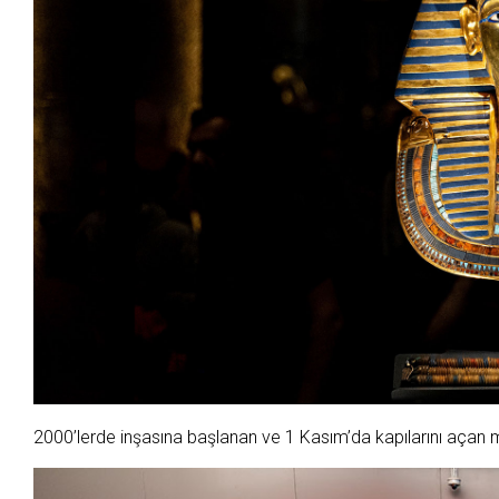
2000’lerde inşasına başlanan ve 1 Kasım’da kapılarını açan 