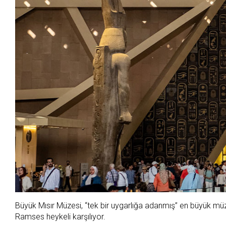
Büyük Mısır Müzesi, “tek bir uygarlığa adanmış” en büyük müze o
Ramses heykeli karşılıyor.