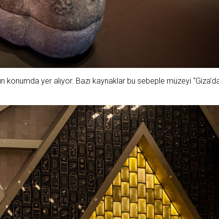
kın konumda yer alıyor. Bazı kaynaklar bu sebeple müzeyi “Giza’d