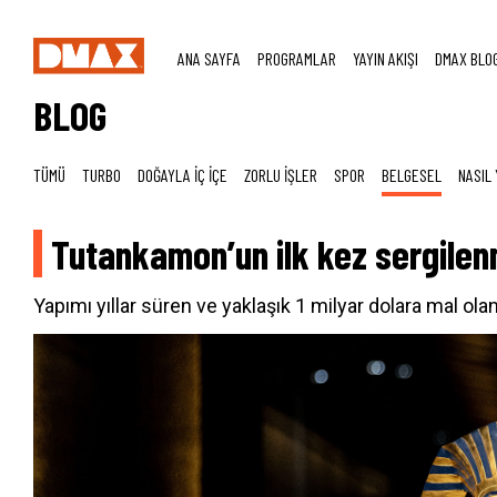
ANA SAYFA
PROGRAMLAR
YAYIN AKIŞI
DMAX BLO
BLOG
TÜMÜ
TURBO
DOĞAYLA İÇ İÇE
ZORLU İŞLER
SPOR
BELGESEL
NASIL 
Tutankamon’un ilk kez sergilen
Yapımı yıllar süren ve yaklaşık 1 milyar dolara mal ola