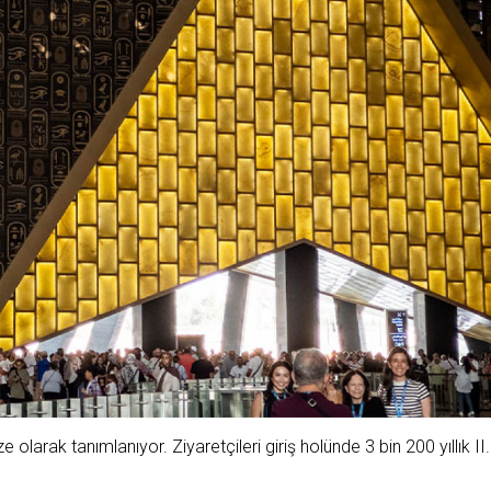
larak tanımlanıyor. Ziyaretçileri giriş holünde 3 bin 200 yıllık II.