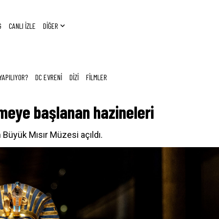
G
CANLI İZLE
DİĞER
YAPILIYOR?
DC EVRENİ
DİZİ
FİLMLER
meye başlanan hazineleri
n Büyük Mısır Müzesi açıldı.