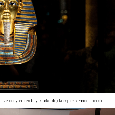
müze dünyanın en büyük arkeoloji komplekslerinden biri oldu.