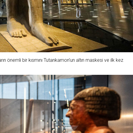
rın önemli bir kısmını Tutankamon’un altın maskesi ve ilk kez