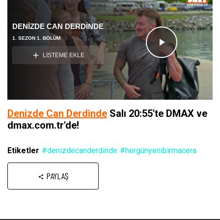
DENİZDE CAN DERDİNDE
1. SEZON 1. BÖLÜM
Videoyu
LİSTEME EKLE
Oynat
Denizde Can Derdinde
Salı 20:55'te DMAX ve
dmax.com.tr'de!
Etiketler
#denizdecanderdinde
#hergünyenibirmacera
PAYLAŞ