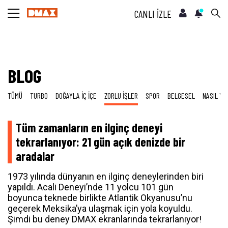
CANLI İZLE
BLOG
TÜMÜ
TURBO
DOĞAYLA İÇ İÇE
ZORLU İŞLER
SPOR
BELGESEL
NASIL YA
Tüm zamanların en ilginç deneyi
tekrarlanıyor: 21 gün açık denizde bir
aradalar
1973 yılında dünyanın en ilginç deneylerinden biri
yapıldı. Acali Deneyi’nde 11 yolcu 101 gün
boyunca teknede birlikte Atlantik Okyanusu’nu
geçerek Meksika’ya ulaşmak için yola koyuldu.
Şimdi bu deney DMAX ekranlarında tekrarlanıyor!