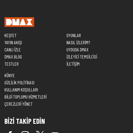
KEŞFET
OYUNLAR
YAYIN AKIŞI
NASIL İZLERİM?
CANLI İZLE
UYDUDA DMAX
DMAX BLOG
İZLEYİCİ TEMSİLCİSİ
TESTLER
İLETİŞİM
KÜNYE
GİZLİLİK POLİTİKASI
KULLANIM KOŞULLARI
BİLGİ TOPLUMU HİZMETLERİ
ÇEREZLERİ YÖNET
BİZİ TAKİP EDİN