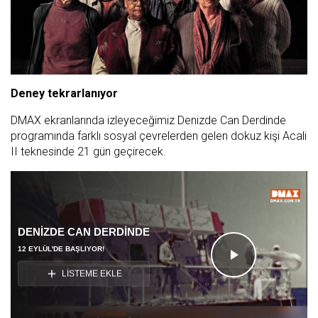
Deney tekrarlanıyor
DMAX ekranlarında izleyeceğimiz Denizde Can Derdinde
programında farklı sosyal çevrelerden gelen dokuz kişi Acali
II teknesinde 21 gün geçirecek.
DENİZDE CAN DERDİNDE
12 EYLÜL'DE BAŞLIYOR!
Videoyu
LİSTEME EKLE