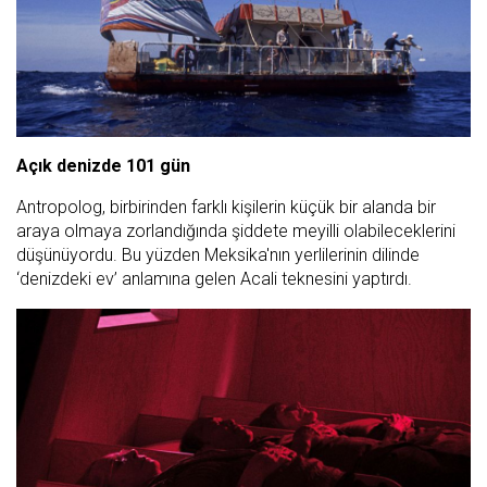
Açık denizde 101 gün
Antropolog, birbirinden farklı kişilerin küçük bir alanda bir
araya olmaya zorlandığında şiddete meyilli olabileceklerini
düşünüyordu. Bu yüzden Meksika'nın yerlilerinin dilinde
‘denizdeki ev’ anlamına gelen Acali teknesini yaptırdı.