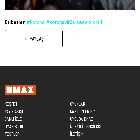
Etiketler
#korona
#koronavirüs sessiz katil
PAYLAŞ
KEŞFET
OYUNLAR
YAYIN AKIŞI
NASIL İZLERİM?
CANLI İZLE
UYDUDA DMAX
DMAX BLOG
İZLEYİCİ TEMSİLCİSİ
TESTLER
İLETİŞİM