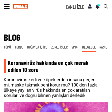
CANLI İZLE
BLOG
TÜMÜ
TURBO
DOĞAYLA İÇ İÇE
ZORLU İŞLER
SPOR
BELGESEL
NASIL YA
Koronavirüs hakkında en çok merak
edilen 10 soru
Koronavirüs kedi ve köpeklerden insana geçer
mi, maske takmak beni korur mu? 100'den fazla
ülkeye yayılan virüs hakkında en çok aratılan
soruları ve doğru bilinen yanlışları derledik.