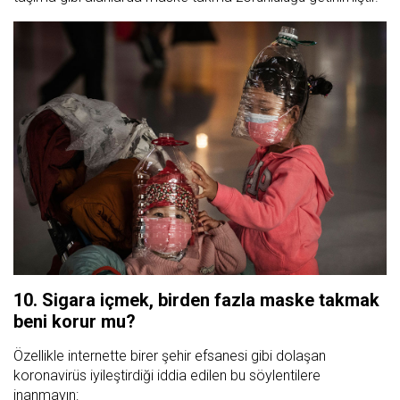
10. Sigara içmek, birden fazla maske takmak
beni korur mu?
Özellikle internette birer şehir efsanesi gibi dolaşan
koronavirüs iyileştirdiği iddia edilen bu söylentilere
inanmayın: