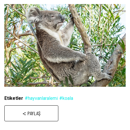
Etiketler
#hayvanlaralemi
#koala
PAYLAŞ