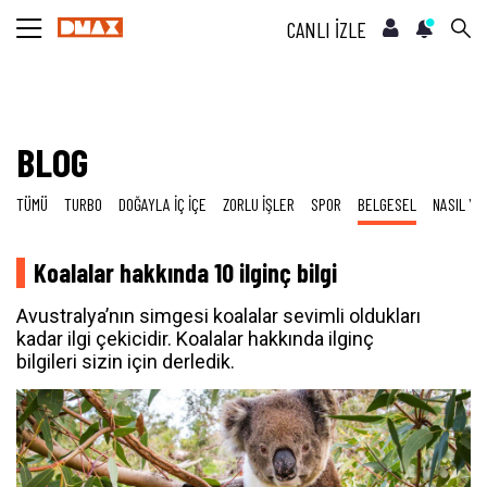
CANLI İZLE
BLOG
TÜMÜ
TURBO
DOĞAYLA İÇ İÇE
ZORLU İŞLER
SPOR
BELGESEL
NASIL YA
Koalalar hakkında 10 ilginç bilgi
Avustralya’nın simgesi koalalar sevimli oldukları
kadar ilgi çekicidir. Koalalar hakkında ilginç
bilgileri sizin için derledik.