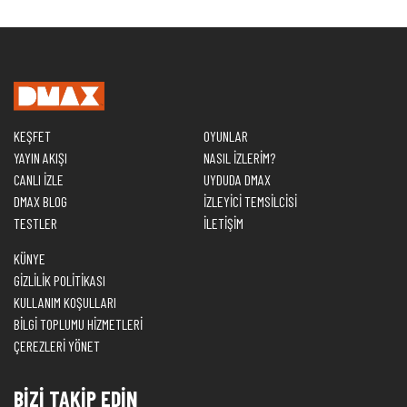
KEŞFET
OYUNLAR
YAYIN AKIŞI
NASIL İZLERİM?
CANLI İZLE
UYDUDA DMAX
DMAX BLOG
İZLEYİCİ TEMSİLCİSİ
TESTLER
İLETİŞİM
KÜNYE
GİZLİLİK POLİTİKASI
KULLANIM KOŞULLARI
BİLGİ TOPLUMU HİZMETLERİ
ÇEREZLERİ YÖNET
BİZİ TAKİP EDİN