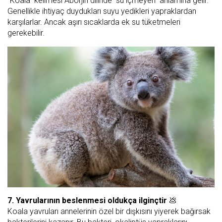
"Koala" kelimesi Aborjin dilinde "su içmeyen" anlamına gelir.
Genellikle ihtiyaç duydukları suyu yedikleri yapraklardan
karşılarlar. Ancak aşırı sıcaklarda ek su tüketmeleri
gerekebilir.
7. Yavrularının beslenmesi oldukça ilginçtir
💩
Koala yavruları annelerinin özel bir dışkısını yiyerek bağırsak