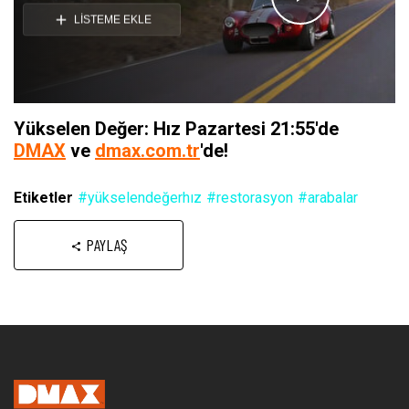
Videoyu
LİSTEME EKLE
Oynat
Yükselen Değer: Hız Pazartesi 21:55'de
DMAX
ve
dmax.com.tr
'de!
Etiketler
#yükselendeğerhız
#restorasyon
#arabalar
PAYLAŞ