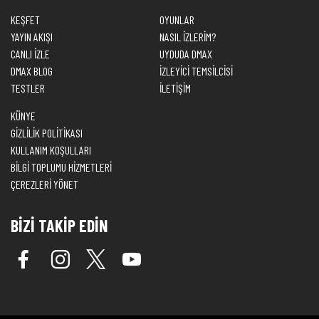
KEŞFET
OYUNLAR
YAYIN AKIŞI
NASIL İZLERİM?
CANLI İZLE
UYDUDA DMAX
DMAX BLOG
İZLEYİCİ TEMSİLCİSİ
TESTLER
İLETİŞİM
KÜNYE
GİZLİLİK POLİTİKASI
KULLANIM KOŞULLARI
BİLGİ TOPLUMU HİZMETLERİ
ÇEREZLERİ YÖNET
BİZİ TAKİP EDİN