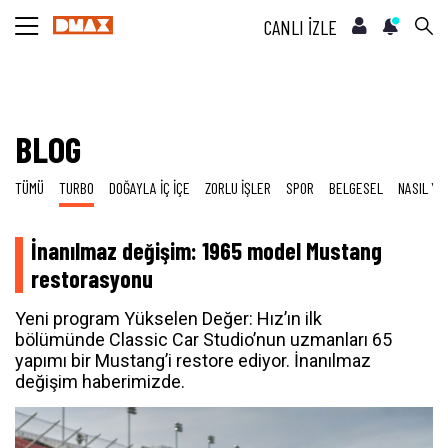
CANLI İZLE
BLOG
TÜMÜ
TURBO
DOĞAYLA İÇ İÇE
ZORLU İŞLER
SPOR
BELGESEL
NASIL YA
İnanılmaz değişim: 1965 model Mustang
restorasyonu
Yeni program Yükselen Değer: Hız’ın ilk
bölümünde Classic Car Studio’nun uzmanları 65
yapımı bir Mustang’i restore ediyor. İnanılmaz
değişim haberimizde.