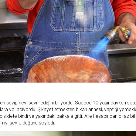
kleri sevip neyi sevmediğini biliyordu. Sadece 10 yaşındayken se
malara yol açıyordu. Şikayet etmekten bıkan annesi, yaptığı yemekle
siklete bindi ve yakındaki bakkala gitti. Aile hesabından biraz bif
en iyi şey olduğunu söyledi.