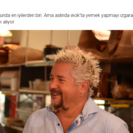
sunda en iyilerden biri. Ama aslında wok’ta yemek yapmayı ızgar
 alıyor.