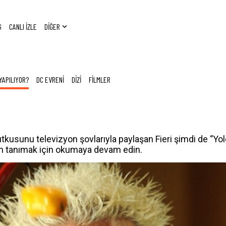
G
CANLI İZLE
DİĞER
YAPILIYOR?
DC EVRENİ
DİZİ
FİLMLER
utkusunu televizyon şovlarıyla paylaşan Fieri şimdi de ‘’Yo
an tanımak için okumaya devam edin.