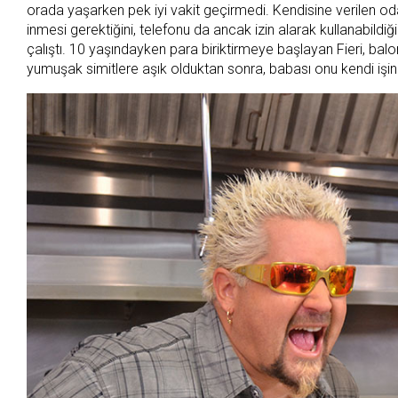
orada yaşarken pek iyi vakit geçirmedi. Kendisine verilen oda
inmesi gerektiğini, telefonu da ancak izin alarak kullanabildiğ
çalıştı. 10 yaşındayken para biriktirmeye başlayan Fieri, balon 
yumuşak simitlere aşık olduktan sonra, babası onu kendi işini ku