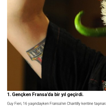
1. Gençken Fransa'da bir yıl geçirdi.
Guy Fieri, 16 yaşındayken Fransa'nın Chantilly kentine taşına