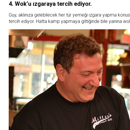
4. Wok’u ızgaraya tercih ediyor.
Guy, aklınıza gelebilecek her tür yemeği ızgara yapma konu
tercih ediyor. Hatta kamp yapmaya gittiğinde bile yanına wok