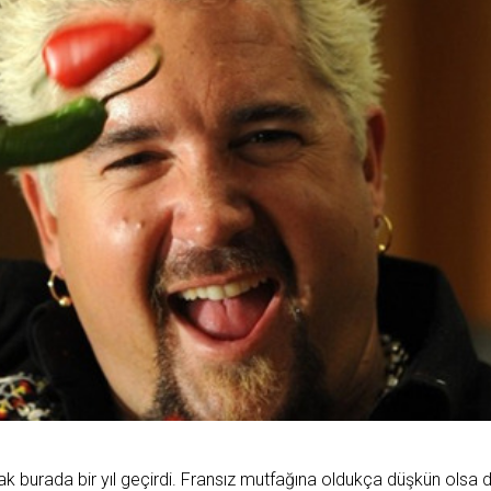
rak burada bir yıl geçirdi. Fransız mutfağına oldukça düşkün olsa d