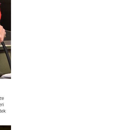
bze
ri
tek