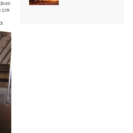
rdiven
na çok
ı.