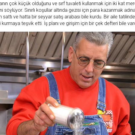
nın çok küçük olduğunu ve sırf tuvaleti kullanmak için iki kat me
ini söylüyor. Sınırlı koşullar altında gezisi için para kazanmak adı
sattı ve hatta bir seyyar satış arabası bile kurdu. Bir aile tatilinde
rmaya teşvik etti. İş planı ve girişim için bir çek defteri bile vard