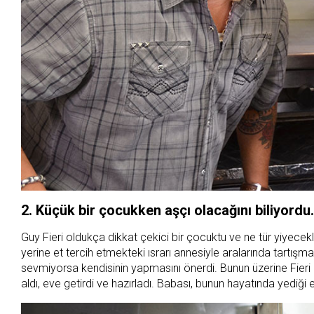
2. Küçük bir çocukken aşçı olacağını biliyordu.
Guy Fieri oldukça dikkat çekici bir çocuktu ve ne tür yiyece
yerine et tercih etmekteki ısrarı annesiyle aralarında tartış
sevmiyorsa kendisinin yapmasını önerdi. Bunun üzerine Fieri bi
aldı, eve getirdi ve hazırladı. Babası, bunun hayatında yediği 