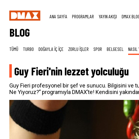
ANA SAYFA
PROGRAMLAR
YAYIN AKIŞI
DMAX BLO
BLOG
TÜMÜ
TURBO
DOĞAYLA İÇ İÇE
ZORLU İŞLER
SPOR
BELGESEL
NASIL 
Guy Fieri'nin lezzet yolculuğu
Guy Fieri profesyonel bir şef ve sunucu. Bilgisini ve t
Ne Yiyoruz?’’ programıyla DMAX’te! Kendisini yakınd