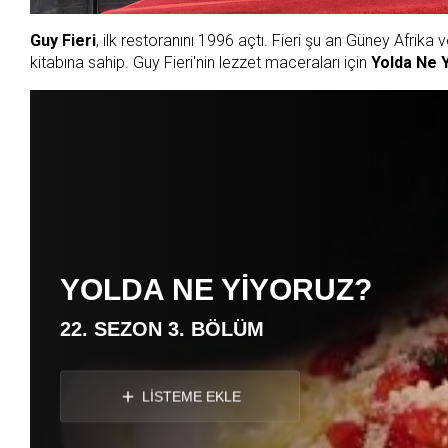
Guy Fieri
, ilk restoranını 1996 açtı. Fieri şu an Güney Afrik
kitabına sahip. Guy Fieri'nin lezzet maceraları için
Yolda Ne 
YOLDA NE YİYORUZ?
22. SEZON 3. BÖLÜM
LİSTEME EKLE