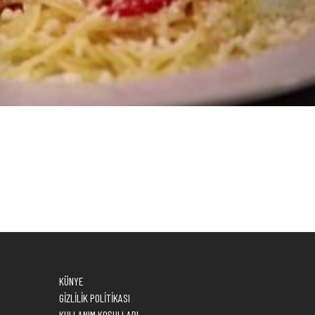
Oynat
KÜNYE
GİZLİLİK POLİTİKASI
KULLANIM KOŞULLARI