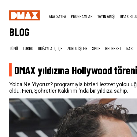
ANA SAYFA
PROGRAMLAR
YAYIN AKIŞI
DMAX BLO
BLOG
TÜMÜ
TURBO
DOĞAYLA İÇ İÇE
ZORLU İŞLER
SPOR
BELGESEL
NASIL 
DMAX yıldızına Hollywood tören
Yolda Ne Yiyoruz? programıyla bizleri lezzet yolculuğu
oldu. Fieri, Şöhretler Kaldırımı'nda bir yıldıza sahip.