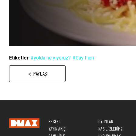
Etiketler
#yolda ne yiyoruz?
#Guy Fieri
PAYLAŞ
KEŞFET
OYUNLAR
YAYIN AKIŞI
NASIL İZLERİM?
CANLI İZLE
UYDUDA DMAX