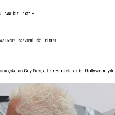
G
CANLI İZLE
DİĞER
YAPILIYOR?
DC EVRENİ
DİZİ
FİLMLER
i
na çıkaran Guy Fieri, artık resmi olarak bir Hollywood yıld