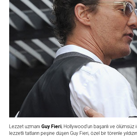
Lezzet uzmanı
Guy Fieri
, Hollywood'un başarılı ve ölümsüz i
lezzetli tatların peşine düşen Guy Fieri, özel bir törenle yıldız