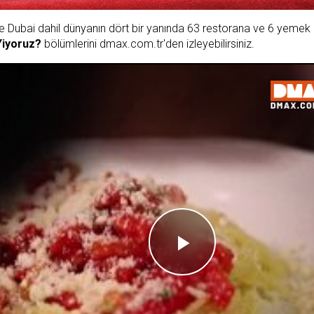
a ve Dubai dahil dünyanın dört bir yanında 63 restorana ve 6 yemek
Yiyoruz?
bölümlerini
dmax.com.t
r'den izleyebilirsiniz.
Videoyu