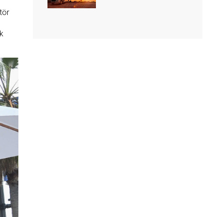
tör
k