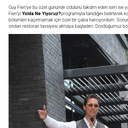
Guy Fieri'ye bu özel gününde ödülünü takdim eden isim ise y
Fieri'yi
Yolda Ne Yiyoruz?
programıyla tanıdığını belirterek
bölümleri kaçırmamak için özel bir çaba harcıyordum. Sonun
ondan restoran tavsiyesi almaya başladım. Dostluğumuz böyle 