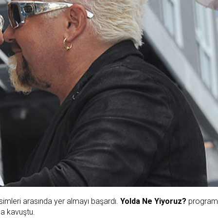
simleri arasında yer almayı başardı.
Yolda Ne Yiyoruz?
programı
ına kavuştu.