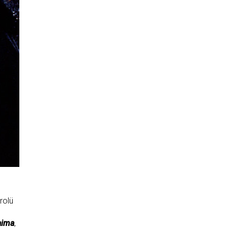
rolü
aima
,