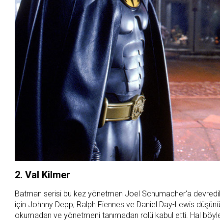
2. Val Kilmer
Batman serisi bu kez yönetmen Joel Schumacher'a devredi
için Johnny Depp, Ralph Fiennes ve Daniel Day-Lewis düşünüld
okumadan ve yönetmeni tanımadan rolü kabul etti. Hal böyl