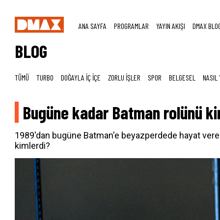
ANA SAYFA
PROGRAMLAR
YAYIN AKIŞI
DMAX BLO
BLOG
TÜMÜ
TURBO
DOĞAYLA İÇ İÇE
ZORLU İŞLER
SPOR
BELGESEL
NASIL 
Bugüne kadar Batman rolünü kim
1989'dan bugüne Batman'e beyazperdede hayat veren, k
kimlerdi?