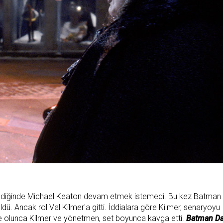
ldiğinde Michael Keaton devam etmek istemedi. Bu kez Batman 
ü. Ancak rol Val Kilmer'a gitti. İddialara göre Kilmer, senaryoyu
e olunca Kilmer ve yönetmen, set boyunca kavga etti.
Batman D