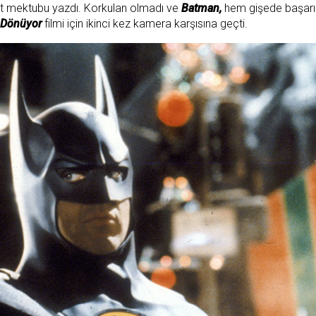
yet mektubu yazdı. Korkulan olmadı ve
Batman,
hem gişede başarıl
 Dönüyor
filmi için ikinci kez kamera karşısına geçti.