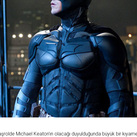
başrolde Michael Keaton'ın olacağı duyulduğunda büyük bir kıyam