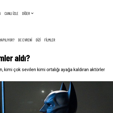
G
CANLI İZLE
DİĞER
YAPILIYOR?
DC EVRENİ
DİZİ
FİLMLER
ler aldı?
imi çok sevilen kimi ortalığı ayağa kaldıran aktörler