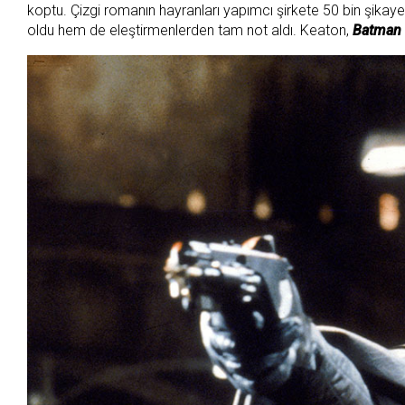
koptu. Çizgi romanın hayranları yapımcı şirkete 50 bin şika
oldu hem de eleştirmenlerden tam not aldı. Keaton,
Batman