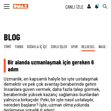
CANLI İZLE
BLOG
TÜMÜ
TURBO
DOĞAYLA İÇ İÇE
ZORLU İŞLER
SPOR
BELGESEL
NASIL YA
Bir alanda uzmanlaşmak için gereken 6
adım
Uzmanlık, en kapsamlı haliyle bir işte ustalaşmak
demektir ve pek çok avantajı beraberinde getirir.
İnsanlara güven vermek, daha fazla talep görmek,
beraberinde yüksek kazanç sağlaması bunlardan
yalnızca birkaçıdır. Peki, bir işte nasıl ustalaşılır,
nereden başlanır? İşte, uzman olma yolunda
ilerlemeye yönelik 6 adım!