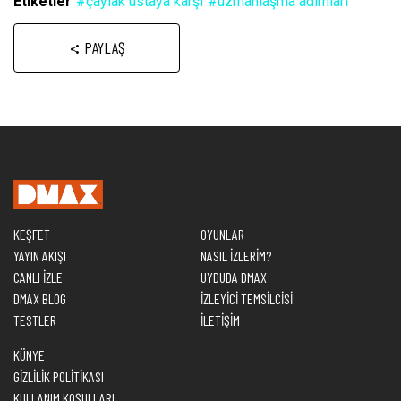
Etiketler
#çaylak ustaya karşı
#uzmanlaşma adımları
PAYLAŞ
KEŞFET
OYUNLAR
YAYIN AKIŞI
NASIL İZLERİM?
CANLI İZLE
UYDUDA DMAX
DMAX BLOG
İZLEYİCİ TEMSİLCİSİ
TESTLER
İLETİŞİM
KÜNYE
GİZLİLİK POLİTİKASI
KULLANIM KOŞULLARI