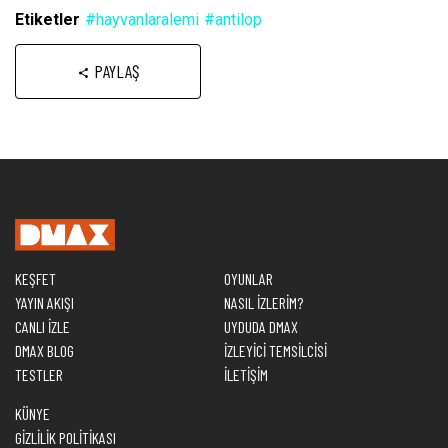
Etiketler
#hayvanlaralemi
#antilop
PAYLAŞ
KEŞFET
OYUNLAR
YAYIN AKIŞI
NASIL İZLERİM?
CANLI İZLE
UYDUDA DMAX
DMAX BLOG
İZLEYİCİ TEMSİLCİSİ
TESTLER
İLETİŞİM
KÜNYE
GİZLİLİK POLİTİKASI