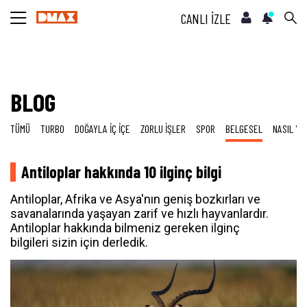
CANLI İZLE
BLOG
TÜMÜ
TURBO
DOĞAYLA İÇ İÇE
ZORLU İŞLER
SPOR
BELGESEL
NASIL YA
Antiloplar hakkında 10 ilginç bilgi
Antiloplar, Afrika ve Asya'nın geniş bozkırları ve
savanalarında yaşayan zarif ve hızlı hayvanlardır.
Antiloplar hakkında bilmeniz gereken ilginç
bilgileri sizin için derledik.