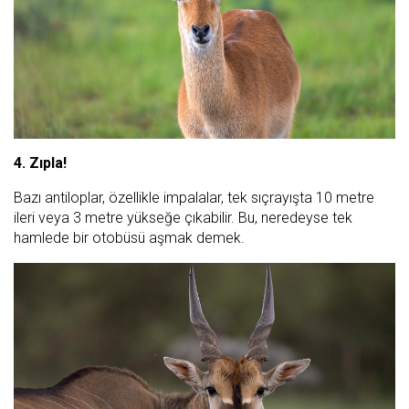
4. Zıpla!
Bazı antiloplar, özellikle impalalar, tek sıçrayışta 10 metre
ileri veya 3 metre yükseğe çıkabilir. Bu, neredeyse tek
hamlede bir otobüsü aşmak demek.