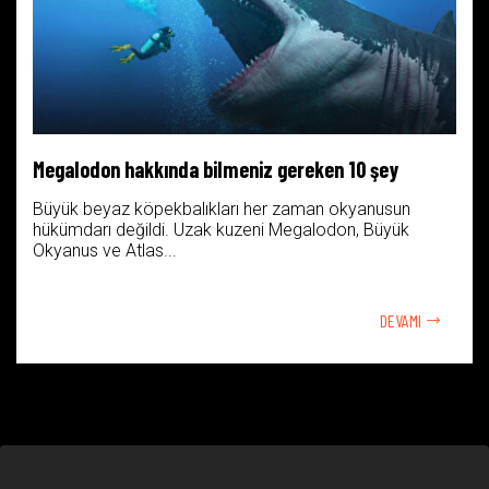
Megalodon hakkında bilmeniz gereken 10 şey
Büyük beyaz köpekbalıkları her zaman okyanusun
hükümdarı değildi. Uzak kuzeni Megalodon, Büyük
Okyanus ve Atlas...
DEVAMI