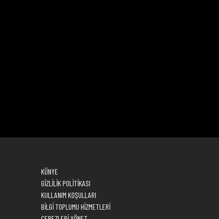
KÜNYE
GİZLİLİK POLİTİKASI
KULLANIM KOŞULLARI
BİLGİ TOPLUMU HİZMETLERİ
ÇEREZLERİ YÖNET