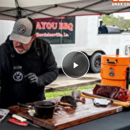
Videoyu
Oynat