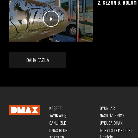
2. SEZON 3. BÖLÜM
DAHA FAZLA
KEŞFET
OYUNLAR
YAYIN AKIŞI
NASIL İZLERİM?
CANLI İZLE
UYDUDA DMAX
DMAX BLOG
İZLEYİCİ TEMSİLCİSİ
TESTLER
İLETİŞİM