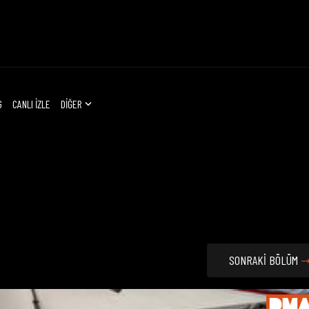
G
CANLI İZLE
DİĞER
SONRAKİ BÖLÜM