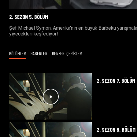
2. SEZON 5. BÖLÜM
Şef Michael Symon, Amerika'nın en büyük Barbekü yarışmaları
yiyecekleri keşfediyor!
BÖLÜMLER
HABERLER
BENZER İÇERİKLER
2. SEZON 7. BÖLÜM
2. SEZON 6. BÖLÜM