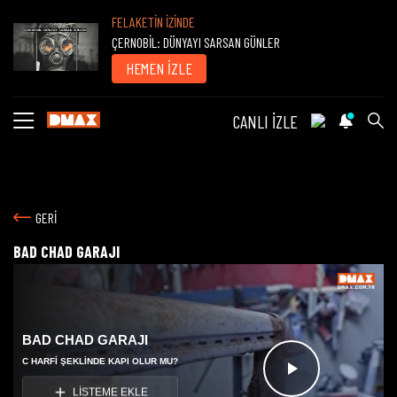
FELAKETİN İZİNDE
ÇERNOBİL: DÜNYAYI SARSAN GÜNLER
HEMEN İZLE
CANLI İZLE
GERİ
BAD CHAD GARAJI
BAD CHAD GARAJI
C HARFI ŞEKLINDE KAPI OLUR MU?
Videoyu
LİSTEME EKLE