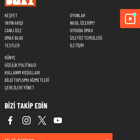
KEŞFET
OYUNLAR
YAYIN AKIŞI
NASIL İZLERİM?
CANLI İZLE
UYDUDA DMAX
DMAX BLOG
İZLEYİCİ TEMSİLCİSİ
TESTLER
İLETİŞİM
KÜNYE
GİZLİLİK POLİTİKASI
KULLANIM KOŞULLARI
BİLGİ TOPLUMU HİZMETLERİ
ÇEREZLERİ YÖNET
BİZİ TAKİP EDİN