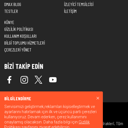
DMAX BLOG
İZLEYİCİ TEMSİLCİSİ
TESTLER
İLETİŞİM
KÜNYE
GİZLİLİK POLİTİKASI
KULLANIM KOŞULLARI
BİLGİ TOPLUMU HİZMETLERİ
ÇEREZLERİ YÖNET
BİZİ TAKİP EDİN
BİLGİLENDİRME
Servisimizi geliştirmek,reklamları kişiselleştirmek ve
ayarlarını hatırlamak için ilk ve üçüncü parti çerezleri
kullanıyoruz. Devam ederken, çerez kullanımını
onaylamış olacaksın. Daha fazla bilgi için
Gizlilik
© 2026 Warner Bros. Discovery, Inc. veya bağlı kuruluşları ve iştirakleri. Tüm
Politikası
sayfasını ziyaret edebilirsin.