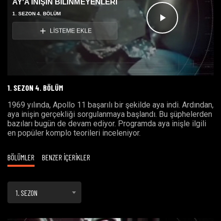
AY'A İNİŞİN BİLİNMEYENLERİ
1. SEZON 4. BÖLÜM
Videoyu
LİSTEME EKLE
Oynat
1. SEZON 4. BÖLÜM
1969 yılında, Apollo 11 başarılı bir şekilde aya indi. Ardından,
aya inişin gerçekliği sorgulanmaya başlandı. Bu şüphelerden
bazıları bugün de devam ediyor. Programda aya inişle ilgili
en popüler komplo teorileri inceleniyor.
BÖLÜMLER
BENZER İÇERİKLER
1. SEZON