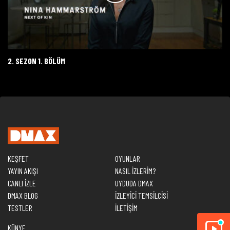
2. SEZON 1. BÖLÜM
KEŞFET
OYUNLAR
YAYIN AKIŞI
NASIL İZLERİM?
CANLI İZLE
UYDUDA DMAX
DMAX BLOG
İZLEYİCİ TEMSİLCİSİ
TESTLER
İLETİŞİM
KÜNYE