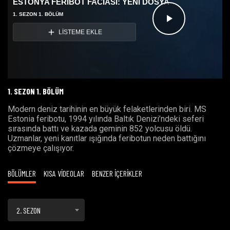
ESTONYA FERİBOT FACİASI: YENİ DOSYA
1. SEZON 1. BÖLÜM
Videoyu
LİSTEME EKLE
Oynat
1. SEZON 1. BÖLÜM
Modern deniz tarihinin en büyük felaketlerinden biri. MS
Estonia feribotu, 1994 yılında Baltık Denizi’ndeki seferi
sırasında battı ve kazada geminin 852 yolcusu öldü.
Uzmanlar, yeni kanıtlar ışığında feribotun neden battığını
çözmeye çalışıyor.
BÖLÜMLER
KISA VİDEOLAR
BENZER İÇERİKLER
2. SEZON