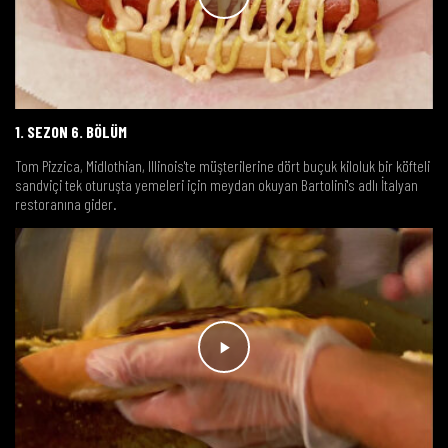
1. SEZON 6. BÖLÜM
Tom Pizzica, Midlothian, Illinois'te müşterilerine dört buçuk kiloluk bir köfteli
sandviçi tek oturuşta yemeleri için meydan okuyan Bartolini's adlı İtalyan
restoranına gider.