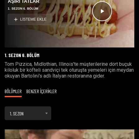
AŞIRI TATLAR
1. SEZON 6. BÖLÜM
Videoyu
LİSTEME EKLE
Oynat
1. SEZON 6. BÖLÜM
Tom Pizzica, Midlothian, Illinois'te müşterilerine dört buçuk
kiloluk bir köfteli sandviçi tek oturuşta yemeleri için meydan
okuyan Bartolini's adlı İtalyan restoranına gider.
BÖLÜMLER
BENZER İÇERİKLER
1. SEZON