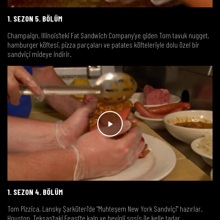
1. SEZON 5. BÖLÜM
Champaign, Illinois'teki Fat Sandwich Company'ye giden Tom tavuk nugget,
hamburger köftesi, pizza parçaları ve patates köfteleriyle dolu özel bir
sandviçi mideye indirir.
1. SEZON 4. BÖLÜM
Tom Pizzica, Lansky Şarküteri'de "Muhteşem New York Sandviçi" hazırlar.
Houston, Teksas'taki Feast'te kalp ve beyinli sosis ile kelle tadar.