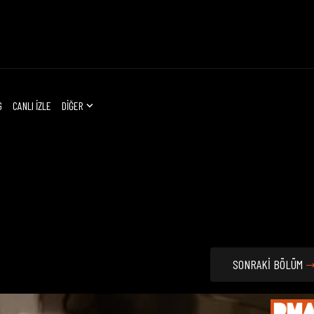
G
CANLI İZLE
DİĞER
SONRAKİ BÖLÜM