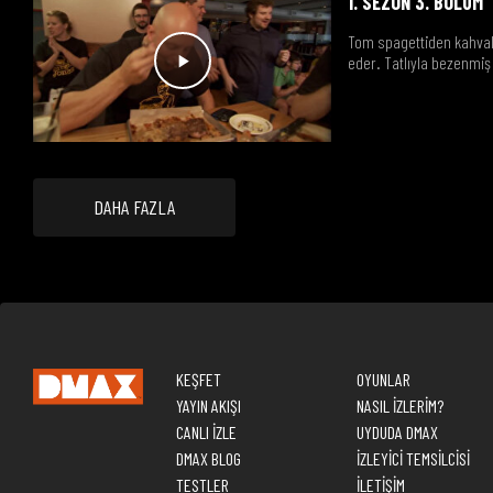
1. SEZON 3. BÖLÜM
Tom spagettiden kahvaltı
eder. Tatlıyla bezenmiş 
DAHA FAZLA
KEŞFET
OYUNLAR
YAYIN AKIŞI
NASIL İZLERİM?
CANLI İZLE
UYDUDA DMAX
DMAX BLOG
İZLEYİCİ TEMSİLCİSİ
TESTLER
İLETİŞİM