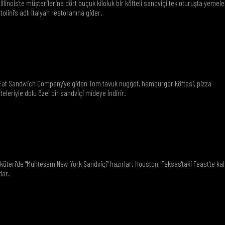
Illinois'te müşterilerine dört buçuk kiloluk bir köfteli sandviçi tek oturuşta yemele
lini's adlı İtalyan restoranına gider.
i Fat Sandwich Company'ye giden Tom tavuk nugget, hamburger köftesi, pizza
teleriyle dolu özel bir sandviçi mideye indirir.
küteri'de "Muhteşem New York Sandviçi" hazırlar. Houston, Teksas'taki Feast'te ka
dar.