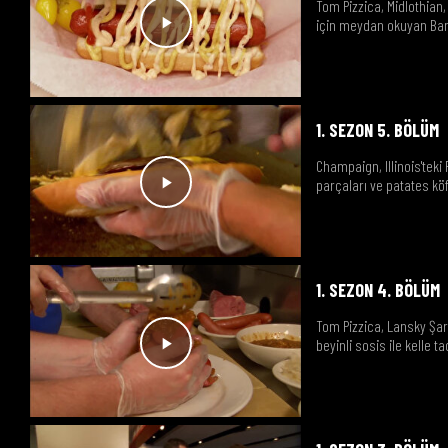
Tom Pizzica, Midlothian, 
için meydan okuyan Barto
1. SEZON 5. BÖLÜM
Champaign, Illinois'tek
parçaları ve patates köf
1. SEZON 4. BÖLÜM
Tom Pizzica, Lansky Şar
beyinli sosis ile kelle ta