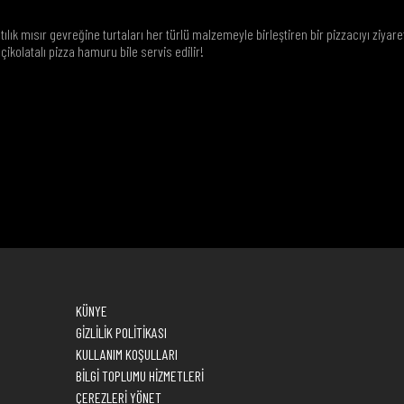
lık mısır gevreğine turtaları her türlü malzemeyle birleştiren bir pizzacıyı ziyare
çikolatalı pizza hamuru bile servis edilir!
KÜNYE
GİZLİLİK POLİTİKASI
KULLANIM KOŞULLARI
BİLGİ TOPLUMU HİZMETLERİ
ÇEREZLERİ YÖNET