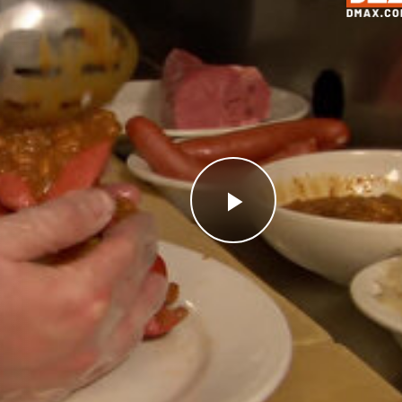
Videoyu
Oynat