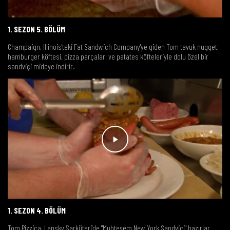
1. SEZON 5. BÖLÜM
Champaign, Illinois'teki Fat Sandwich Company'ye giden Tom tavuk nugget,
hamburger köftesi, pizza parçaları ve patates köfteleriyle dolu özel bir
sandviçi mideye indirir.
1. SEZON 4. BÖLÜM
Tom Pizzica, Lansky Şarküteri'de "Muhteşem New York Sandviçi" hazırlar.