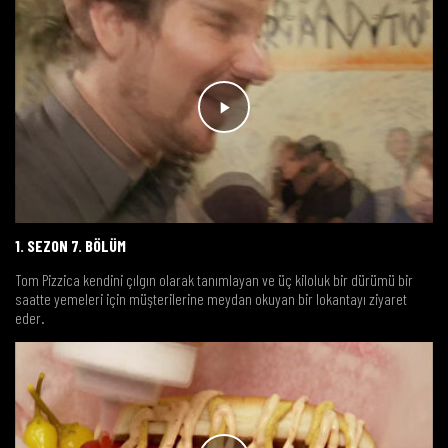
1. SEZON 7. BÖLÜM
Tom Pizzica kendini çılgın olarak tanımlayan ve üç kiloluk bir dürümü bir
saatte yemeleri için müşterilerine meydan okuyan bir lokantayı ziyaret
eder.