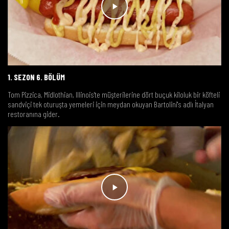
1. SEZON 6. BÖLÜM
Tom Pizzica, Midlothian, Illinois'te müşterilerine dört buçuk kiloluk bir köfteli
sandviçi tek oturuşta yemeleri için meydan okuyan Bartolini's adlı İtalyan
restoranına gider.