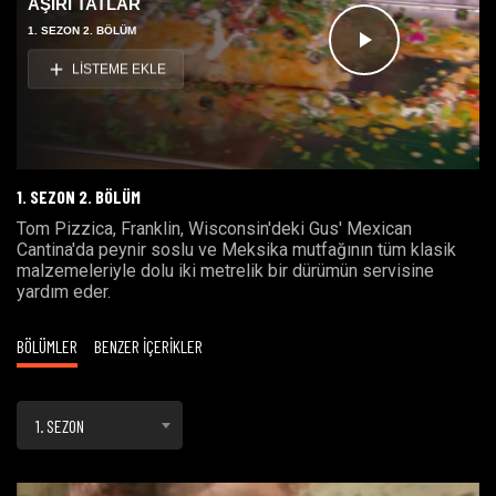
AŞIRI TATLAR
1. SEZON 2. BÖLÜM
Videoyu
LİSTEME EKLE
Oynat
1. SEZON 2. BÖLÜM
Tom Pizzica, Franklin, Wisconsin'deki Gus' Mexican
Cantina'da peynir soslu ve Meksika mutfağının tüm klasik
malzemeleriyle dolu iki metrelik bir dürümün servisine
yardım eder.
BÖLÜMLER
BENZER İÇERİKLER
1. SEZON