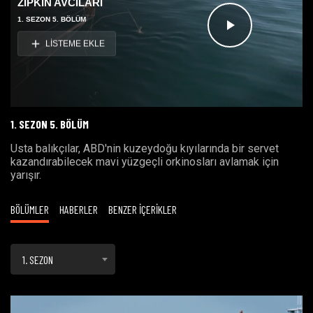
ZIPKIN AVCILARI
1. SEZON 5. BÖLÜM
Videoyu
LİSTEME EKLE
Oynat
1. SEZON 5. BÖLÜM
Usta balıkçılar, ABD'nin kuzeydoğu kıyılarında bir servet
kazandırabilecek mavi yüzgeçli orkinosları avlamak için
yarışır.
BÖLÜMLER
HABERLER
BENZER İÇERİKLER
1. SEZON