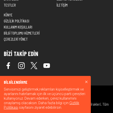
TESTLER
İLETİŞİM
KÜNYE
GİZLİLİK POLİTİKASI
KULLANIM KOŞULLARI
BİLGİ TOPLUMU HİZMETLERİ
ÇEREZLERİ YÖNET
BİZİ TAKİP EDİN
BİLGİLENDİRME
Servisimizi geliştirmek,reklamları kişiselleştirmek ve
ayarlarını hatırlamak için ilk ve üçüncü parti çerezleri
kullanıyoruz. Devam ederken, çerez kullanımını
onaylamış olacaksın. Daha fazla bilgi için
Gizlilik
© 2026 Warner Bros. Discovery, Inc. veya bağlı kuruluşları ve iştirakleri. Tüm
Politikası
sayfasını ziyaret edebilirsin.
hakları saklıdır.