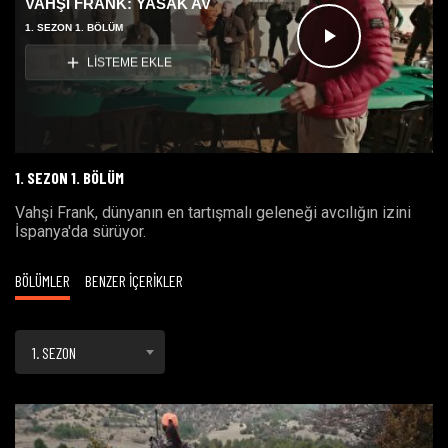
VAHŞİ FRANK: YASAK AV
1. SEZON 1. BÖLÜM
Videoyu
LİSTEME EKLE
Oynat
1. SEZON 1. BÖLÜM
Vahşi Frank, dünyanın en tartışmalı geleneği avcılığın izini
İspanya'da sürüyor.
BÖLÜMLER
BENZER İÇERİKLER
1. SEZON