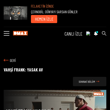
FELAKETİN İZİNDE
ÇERNOBİL: DÜNYAYI SARSAN GÜNLER
HEMEN İZLE
CANLI İZLE
GERİ
VAHŞİ FRANK: YASAK AV
SONRAKİ BÖLÜM