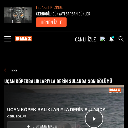
FELAKETİN İZİNDE
ÇERNOBİL: DÜNYAYI SARSAN GÜNLER
HEMEN İZLE
CANLI İZLE
GERİ
UÇAN KÖPEKBALIKLARIYLA DERİN SULARDA SON BÖLÜMÜ
UÇAN KÖPEK BALIKLARIYLA DERİN SULARDA
ÖZEL BÖLÜM
Videoyu
LİSTEME EKLE