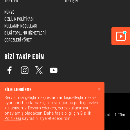
TESTLER
İLETİŞİM
KÜNYE
GİZLİLİK POLİTİKASI
KULLANIM KOŞULLARI
BİLGİ TOPLUMU HİZMETLERİ
ÇEREZLERİ YÖNET
BİZİ TAKİP EDİN
BİLGİLENDİRME
Servisimizi geliştirmek,reklamları kişiselleştirmek ve
ayarlarını hatırlamak için ilk ve üçüncü parti çerezleri
kullanıyoruz. Devam ederken, çerez kullanımını
onaylamış olacaksın. Daha fazla bilgi için
Gizlilik
© 2026 Warner Bros. Discovery, Inc. veya bağlı kuruluşları ve iştirakleri. Tüm
Politikası
sayfasını ziyaret edebilirsin.
hakları saklıdır.