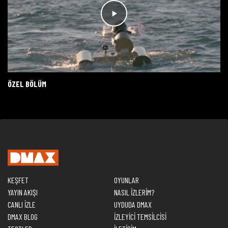
ÖZEL BÖLÜM
KEŞFET
OYUNLAR
YAYIN AKIŞI
NASIL İZLERİM?
CANLI İZLE
UYDUDA DMAX
DMAX BLOG
İZLEYİCİ TEMSİLCİSİ