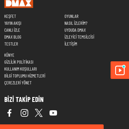
KEŞFET
OYUNLAR
YAYIN AKIŞI
NASIL İZLERİM?
CANLI İZLE
UYDUDA DMAX
DMAX BLOG
İZLEYİCİ TEMSİLCİSİ
TESTLER
İLETİŞİM
KÜNYE
GİZLİLİK POLİTİKASI
KULLANIM KOŞULLARI
BİLGİ TOPLUMU HİZMETLERİ
ÇEREZLERİ YÖNET
BİZİ TAKİP EDİN