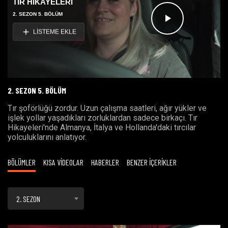
TIR HİKAYELERİ
2. SEZON 5. BÖLÜM
Videoyu
LİSTEME EKLE
Oynat
2. SEZON 5. BÖLÜM
Tır şoförlüğü zordur. Uzun çalışma saatleri, ağır yükler ve
işlek yollar yaşadıkları zorluklardan sadece birkaçı. Tır
Hikayeleri'nde Almanya, İtalya ve Hollanda'daki tırcılar
yolculuklarını anlatıyor.
BÖLÜMLER
KISA VİDEOLAR
HABERLER
BENZER İÇERİKLER
2. SEZON