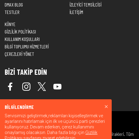
DMAX BLOG
İZLEYİCİ TEMSİLCİSİ
TESTLER
İLETİŞİM
KÜNYE
GİZLİLİK POLİTİKASI
KULLANIM KOŞULLARI
BİLGİ TOPLUMU HİZMETLERİ
ÇEREZLERİ YÖNET
BİZİ TAKİP EDİN
BİLGİLENDİRME
Servisimizi geliştirmek,reklamları kişiselleştirmek ve
ayarlarını hatırlamak için ilk ve üçüncü parti çerezleri
kullanıyoruz. Devam ederken, çerez kullanımını
onaylamış olacaksın. Daha fazla bilgi için
Gizlilik
© 2026 Warner Bros. Discovery, Inc. veya bağlı kuruluşları ve iştirakleri. Tüm
Politikası
sayfasını ziyaret edebilirsin.