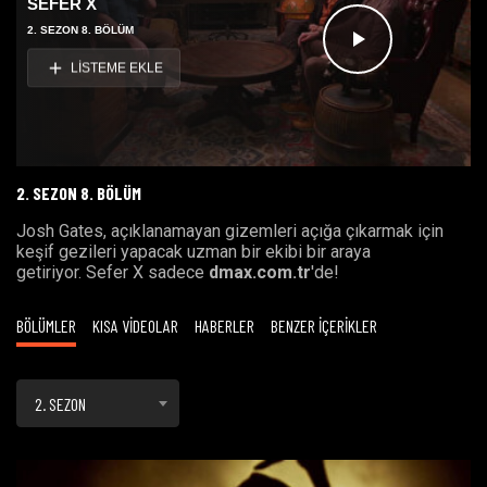
SEFER X
2. SEZON 8. BÖLÜM
Videoyu
LİSTEME EKLE
Oynat
2. SEZON 8. BÖLÜM
Josh Gates, açıklanamayan gizemleri açığa çıkarmak için
keşif gezileri yapacak uzman bir ekibi bir araya
getiriyor. Sefer X sadece
dmax.com.tr
'de!
BÖLÜMLER
KISA VİDEOLAR
HABERLER
BENZER İÇERİKLER
2. SEZON