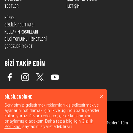
TESTLER
İLETİŞİM
KÜNYE
GİZLİLİK POLİTİKASI
KULLANIM KOŞULLARI
BİLGİ TOPLUMU HİZMETLERİ
ÇEREZLERİ YÖNET
BİZİ TAKİP EDİN
BİLGİLENDİRME
Servisimizi geliştirmek,reklamları kişiselleştirmek ve
ayarlarını hatırlamak için ilk ve üçüncü parti çerezleri
kullanıyoruz. Devam ederken, çerez kullanımını
onaylamış olacaksın. Daha fazla bilgi için
Gizlilik
© 2026 Warner Bros. Discovery, Inc. veya bağlı kuruluşları ve iştirakleri. Tüm
Politikası
sayfasını ziyaret edebilirsin.
hakları saklıdır.