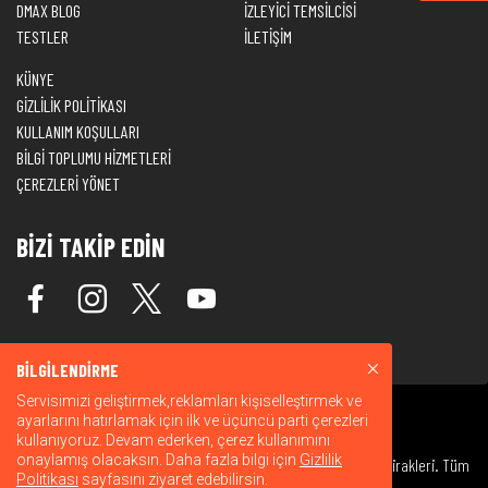
DMAX BLOG
İZLEYİCİ TEMSİLCİSİ
TESTLER
İLETİŞİM
KÜNYE
GİZLİLİK POLİTİKASI
KULLANIM KOŞULLARI
BİLGİ TOPLUMU HİZMETLERİ
ÇEREZLERİ YÖNET
BİZİ TAKİP EDİN
BİLGİLENDİRME
Servisimizi geliştirmek,reklamları kişiselleştirmek ve
ayarlarını hatırlamak için ilk ve üçüncü parti çerezleri
kullanıyoruz. Devam ederken, çerez kullanımını
onaylamış olacaksın. Daha fazla bilgi için
Gizlilik
© 2026 Warner Bros. Discovery, Inc. veya bağlı kuruluşları ve iştirakleri. Tüm
Politikası
sayfasını ziyaret edebilirsin.
hakları saklıdır.